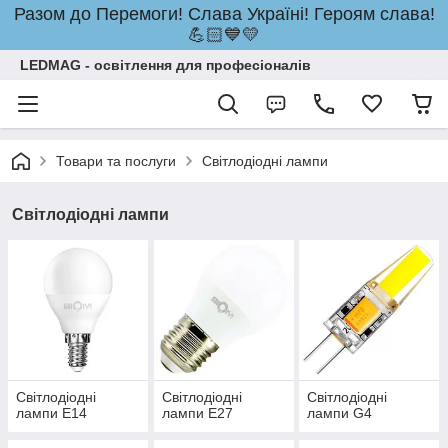
Разом до Перемоги! Слава Україні! Героям слава!
💪🏻💙💛
LEDMAG - освітлення для професіоналів
Товари та послуги
Світлодіодні лампи
Світлодіодні лампи
Світлодіодні
Світлодіодні
Світлодіодні
лампи E14
лампи E27
лампи G4