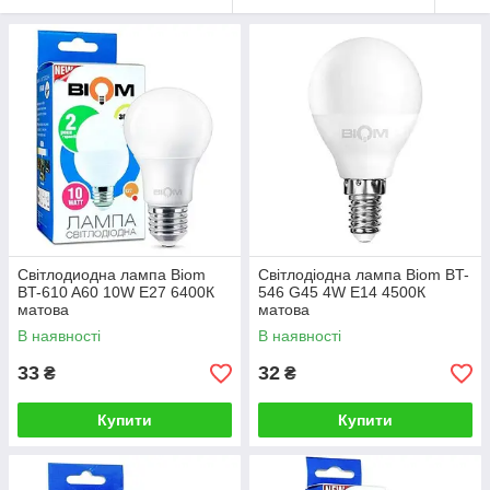
Світлодиодна лампа Biom
Світлодіодна лампа Biom BT-
BT-610 A60 10W E27 6400К
546 G45 4W E14 4500К
матова
матова
В наявності
В наявності
33
32
₴
₴
Купити
Купити