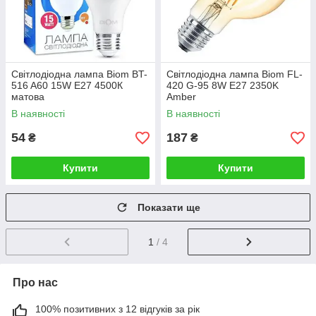
Світлодіодна лампа Biom BT-
Світлодіодна лампа Biom FL-
516 A60 15W E27 4500К
420 G-95 8W E27 2350K
матова
Amber
В наявності
В наявності
54
187
₴
₴
Купити
Купити
Показати ще
1
/ 4
Про нас
100% позитивних з 12 відгуків за рік