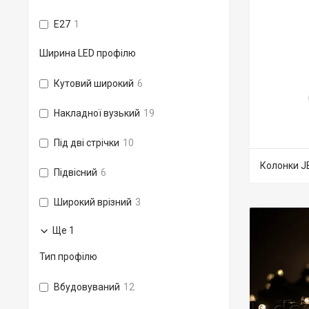
E27
1
Ширина LED профілю
Кутовий широкий
6
Накладної вузький
19
Під дві стрічки
10
Колонки J
Підвісний
6
Широкий врізний
3
Ще 1
Тип профілю
Вбудовуваний
12