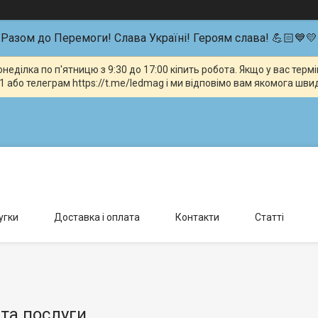
Разом до Перемоги! Слава Україні! Героям слава! 💪🏻💙💛
неділка по п'ятницю з 9:30 до 17:00 кіпить робота. Якщо у вас тер
 або телеграм https://t.me/ledmag і ми відповімо вам якомога шви
влення можливо тільки за попередньою домовленістю., Київ, Україна
угки
Доставка і оплата
Контакти
Статті
та послуги