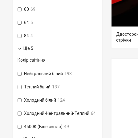
60
69
64
5
Двосторонн
84
4
стрічки
Ще 5
Колір світіння
Нейтральний білий
193
Теплий білий
137
Холодний білий
124
Холодний-Нейтральний-Теплий
64
4500К (Біле світло)
49