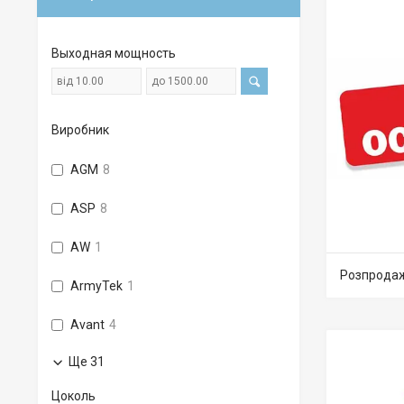
Выходная мощность
Виробник
AGM
8
ASP
8
AW
1
Розпрода
ArmyTek
1
Avant
4
Ще 31
Цоколь