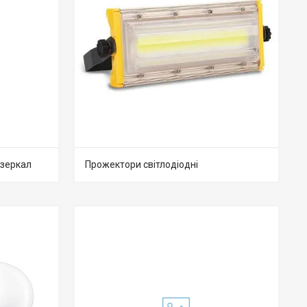
дзеркал
Прожектори світлодіодні