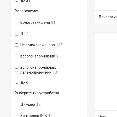
Ще 41
Вологозахист
Декоратив
Вологозахищена
81
Да
1
Не вологозахищена
138
вологонепроникний
2
вологонепроникний,
пеленопроникний
13
Ще 9
Выберите тип устройства
Диммер
13
Контролер RGB
12