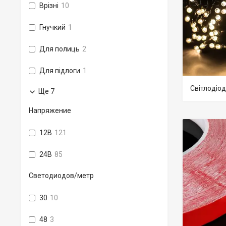
Врізні
10
Гнучкий
1
Для полиць
2
Для підлоги
1
Світлодіод
Ще 7
Напряжение
12В
121
24В
85
Светодиодов/метр
30
10
48
3