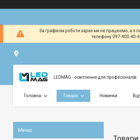
За графіком роботи зараз ми не працюємо, а з по
телефону 097-400-40-41
вул. Клавдіївська 40Г, Точка видачі товару: забрати замо
LEDMAG - освітлення для професіоналів
Головна
Товари
Новинки
Від
Товари 