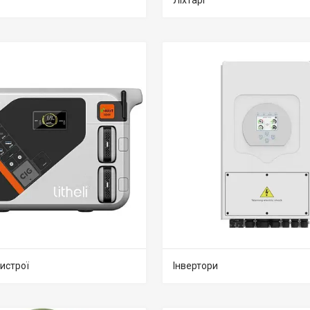
Ліхтарі
истрої
Інвертори