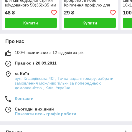
для світлодіодної стрічки
профілю ЛП-068.
світ
вбудованого 50(35)х35 мм
Кріплення профілю для
16х1
ЛП-17
світлодіодної стрічки.
куто
48
29
100
₴
₴
Кріпильна скоба.
Купити
Купити
Про нас
100% позитивних з 12 відгуків за рік
Працює з 20.09.2011
м. Київ
вул. Клавдіївська 40Г, Точка видачі товару: забрати
замовлення можливо тільки за попередньою
домовленістю., Київ, Україна
Контакти
Сьогодні вихідний
Показати весь графік роботи