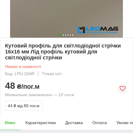
Кутовий профіль для світлодіодної стрічки
16х16 мм Лід профіль кутовий для
світлодіодної стрічки
Немає в наявності
Код: LPU-16AR
Тільки опт
48
₴/пог.м
Мінімальне замовлення — 10 пог.м
44 ₴
від 80 пог.м
Опис
Характеристики
Доставка
Оплата
Умови п