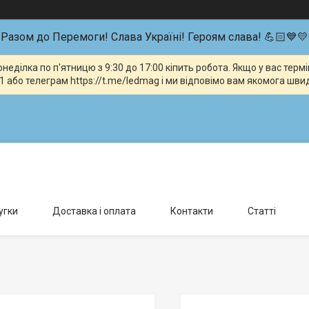
Разом до Перемоги! Слава Україні! Героям слава! 💪🏻💙💛
неділка по п'ятницю з 9:30 до 17:00 кіпить робота. Якщо у вас тер
 або телеграм https://t.me/ledmag і ми відповімо вам якомога шви
влення можливо тільки за попередньою домовленістю., Київ, Україна
угки
Доставка і оплата
Контакти
Статті