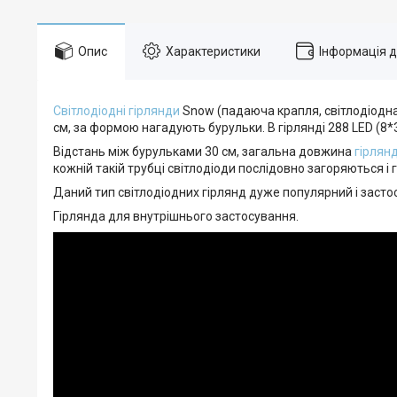
Опис
Характеристики
Інформація 
Світлодіодні гірлянди
Snow (падаюча крапля, світлодіодна 
см, за формою нагадують бурульки. В гірлянді 288 LED (8*
Відстань між бурульками 30 см, загальна довжина
гірлян
кожній такій трубці світлодіоди послідовно загоряються і
Даний тип світлодіодних гірлянд дуже популярний і застос
Гірлянда для внутрішнього застосування.