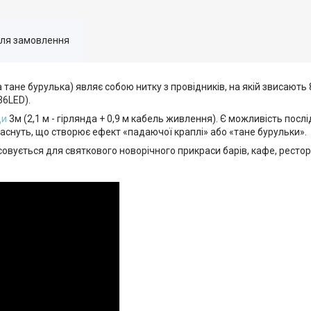
для замовлення
тане бурулька) являє собою нитку з провідників, на якій звисають 
36LED).
ди
3м (2,1 м - гірлянда + 0,9 м кабель живлення). Є можливість посл
 гаснуть, що створює ефект «падаючої краплі» або «тане бурульки».
овується для святкового новорічного прикраси барів, кафе, рестор