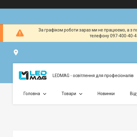
За графіком роботи зараз ми не працюємо, а з по
телефону 097-400-40-41
вул. Клавдіївська 40Г, Точка видачі товару: забрати замо
LEDMAG - освітлення для професіоналів
Головна
Товари
Новинки
Від