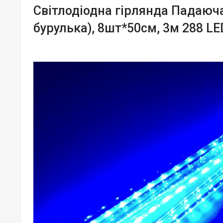
Світлодіодна гірлянда Падаюч
бурулька), 8шт*50см, 3м 288 LE