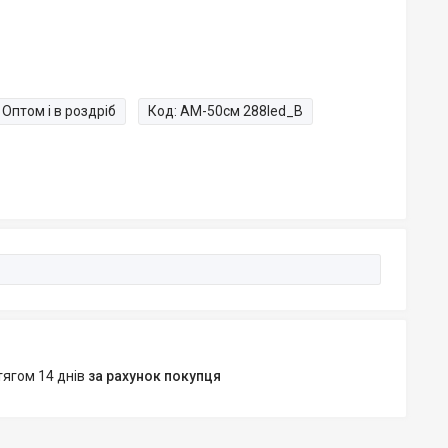
Оптом і в роздріб
Код:
АМ-50см 288led_B
тягом 14 днів
за рахунок покупця