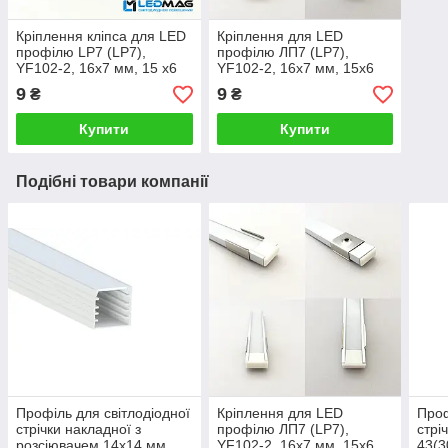
Кріплення кліпса для LED
Кріплення для LED
профілю LP7 (LP7),
профілю ЛП7 (LP7),
YF102-2, 16x7 мм, 15 x6
YF102-2, 16х7 мм, 15х6
мм
мм (кліпса)
9
9
₴
₴
Купити
Купити
Подібні товари компанії
Профіль для світлодіодної
Кріплення для LED
Проф
стрічки накладної з
профілю ЛП7 (LP7),
стрі
розсіювачем 14х14 мм
YF102-2, 16х7 мм, 15х6
43(3