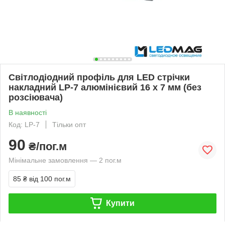
Світлодіодний профіль для LED стрічки
накладний LP-7 алюмінієвий 16 х 7 мм (без
розсіювача)
В наявності
Код: LP-7
Тільки опт
90
₴/пог.м
Мінімальне замовлення — 2 пог.м
85 ₴
від 100 пог.м
Купити