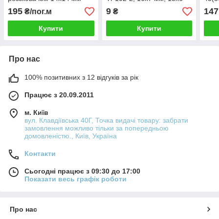
Білий
мм (кліпса)
стрі
195
9
147
₴/пог.м
₴
Купити
Купити
Про нас
100% позитивних з 12 відгуків за рік
Працює з 20.09.2011
м. Київ
вул. Клавдіївська 40Г, Точка видачі товару: забрати
замовлення можливо тільки за попередньою
домовленістю., Київ, Україна
Контакти
Сьогодні працює з 09:30 до 17:00
Показати весь графік роботи
Про нас