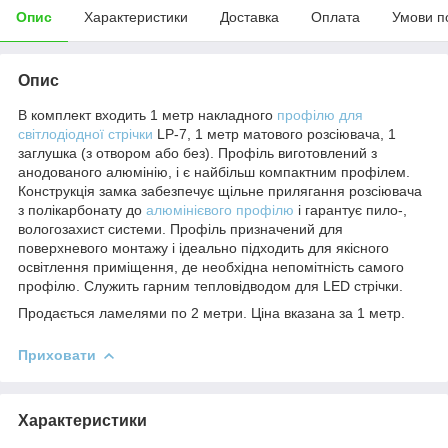
Опис
Характеристики
Доставка
Оплата
Умови п
Опис
В комплект входить 1 метр накладного
профілю для
світлодіодної стрічки
LP-7, 1 метр матового розсіювача, 1
заглушка (з отвором або без). Профіль виготовлений з
анодованого алюмінію, і є найбільш компактним профілем.
Конструкція замка забезпечує щільне прилягання розсіювача
з полікарбонату до
алюмінієвого профілю
і гарантує пило-,
вологозахист системи. Профіль призначений для
поверхневого монтажу і ідеально підходить для якісного
освітлення приміщення, де необхідна непомітність самого
профілю. Служить гарним тепловідводом для LED стрічки.
Продається ламелями по 2 метри. Ціна вказана за 1 метр.
Приховати
Характеристики