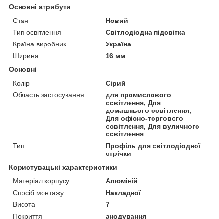
Основні атрибути
Стан
Новий
Тип освітлення
Світлодіодна підсвітка
Країна виробник
Україна
Ширина
16 мм
Основні
Колір
Сірий
Область застосування
для промислового
освітлення, Для
домашнього освітлення,
Для офісно-торгового
освітлення, Для вуличного
освітлення
Тип
Профіль для світлодіодної
стрічки
Користувацькі характеристики
Матеріал корпусу
Алюміній
Спосіб монтажу
Накладної
Висота
7
Покриття
анодування