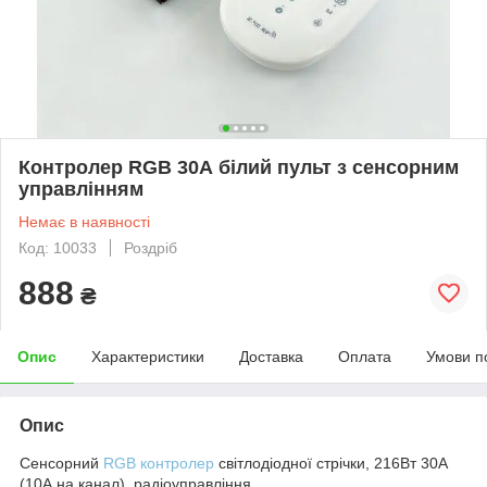
Контролер RGB 30А білий пульт з сенсорним
управлінням
Немає в наявності
Код: 10033
Роздріб
888
₴
Опис
Характеристики
Доставка
Оплата
Умови п
Опис
Сенсорний
RGB контролер
світлодіодної стрічки, 216Вт 30А
(10А на канал), радіоуправління