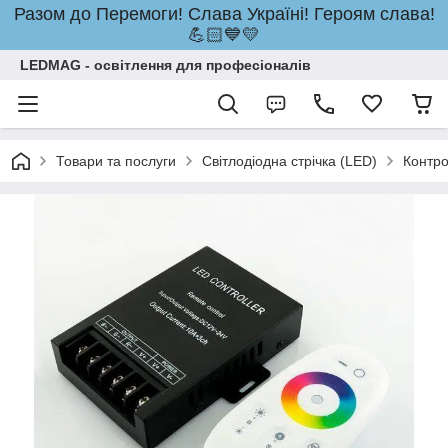
Разом до Перемоги! Слава Україні! Героям слава!
💪🏻💙💛
LEDMAG - освітлення для професіоналів
Товари та послуги
Світлодіодна стрічка (LED)
Контр