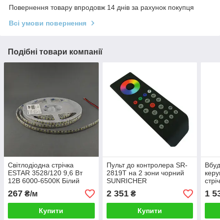
Повернення товару впродовж 14 днів за рахунок покупця
Всі умови повернення
Подібні товари компанії
Світлодіодна стрічка
Пульт до контролера SR-
Вбуд
ESTAR 3528/120 9,6 Вт
2819T на 2 зони чорний
керу
12В 6000-6500К Білий
SUNRICHER
стрі
IP65 преміум
бат
267
2 351
1 5
₴/м
₴
SR-2
RGB
Купити
Купити