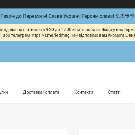
Разом до Перемоги! Слава Україні! Героям слава! 💪🏻💙💛
неділка по п'ятницю з 9:30 до 17:00 кіпить робота. Якщо у вас тер
 або телеграм https://t.me/ledmag і ми відповімо вам якомога шви
влення можливо тільки за попередньою домовленістю., Київ, Україна
угки
Доставка і оплата
Контакти
Статті