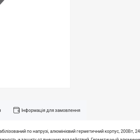
я
Інформація для замовлення
білізований по напрузі, алюмінієвий герметичний корпус, 200Вт, 24В
ежность и защиту от внешних воздействий. Герметичный алюмини