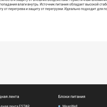
попадания влаги внутрь. Источник питания обладает высокой ста
ту от перегрева и защиту от перегрузки. Идеально подходит для
ная лента
Блоки питания
дная лента ESTAR
MeanWell