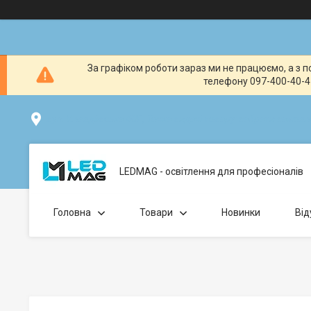
За графіком роботи зараз ми не працюємо, а з по
телефону 097-400-40-41
вул. Клавдіївська 40Г, Точка видачі товару: забрати замо
LEDMAG - освітлення для професіоналів
Головна
Товари
Новинки
Від