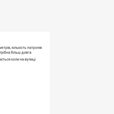
етрів, кількість патронів
трібна більш довга.
ається коли на вулиці