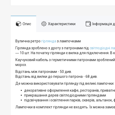
Опис
Характеристики
Інформація 
Вулична ретро
гірлянда
з лампочками
Гірлянда зроблено з дроту з патронами під
світлодіодні л
― 10 шт. На початку гірлянди є вилка для підключення. В к
Каучуковий кабель з герметичними патронами зроблений сп
мороз.
Відстань між патронами - 50 див.
Відстань від вилки до першого патрона - 68 див.
Де можна використовувати гірлянду під великі лампочки:
декоративне оформлення кафе, ресторанів, приватни
прикрашання дерев світлодіодними гірляндами
підсвічування і освітлення парків, скверів, альтанок,
Лампочки в комплект гірлянди не входять. Їх можна замов