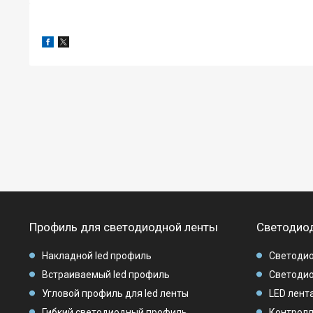
Профиль для светодиодной ленты
Светодиод
Накладной led профиль
Светодио
Встраиваемый led профиль
Светодио
Угловой профиль для led ленты
LED лента
Гибкий светодиодный профиль
Контролл