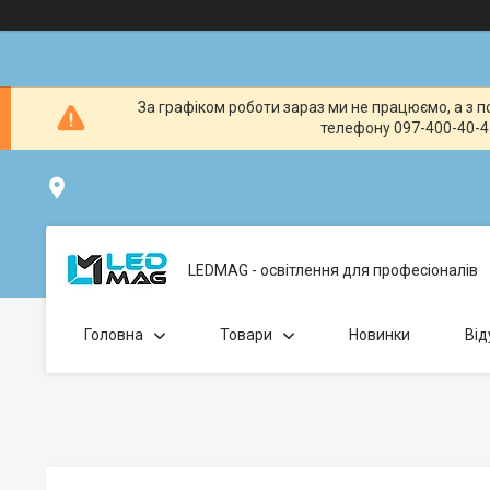
За графіком роботи зараз ми не працюємо, а з по
телефону 097-400-40-41
вул. Клавдіївська 40Г, Точка видачі товару: забрати замо
LEDMAG - освітлення для професіоналів
Головна
Товари
Новинки
Від