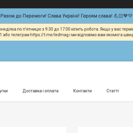
Разом до Перемоги! Слава Україні! Героям слава! 💪🏻💙💛
неділка по п'ятницю з 9:30 до 17:00 кіпить робота. Якщо у вас тер
 або телеграм https://t.me/ledmag і ми відповімо вам якомога шви
влення можливо тільки за попередньою домовленістю., Київ, Україна
угки
Доставка і оплата
Контакти
Статті