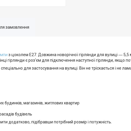
для замовлення
ампи
з цоколем E27. Довжина новорічної гірлянди для вулиці ― 5,5 м
інці гірлянди є роз'єм для підключення наступної гірлянди, якщо по
еціально для застосування на вулиці. Він не тріскається і не лам
х будинків, магазинів, житлових квартир
 фасадів будівель
ити додатково, підібравши потрібний розмір і потужність.