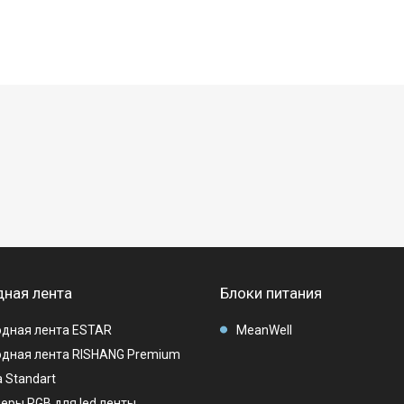
ная лента
Блоки питания
дная лента ESTAR
MeanWell
дная лента RISHANG Premium
 Standart
еры RGB для led ленты