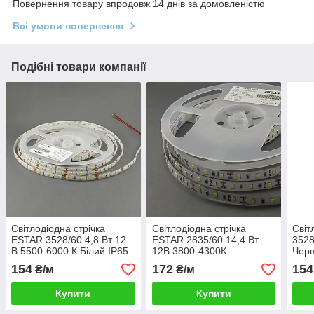
Повернення товару впродовж 14 днів за домовленістю
Всі умови повернення
Подібні товари компанії
Світлодіодна стрічка
Світлодіодна стрічка
Світ
ESTAR 3528/60 4,8 Вт 12
ESTAR 2835/60 14,4 Вт
3528
В 5500-6000 К Білий IP65
12В 3800-4300К
Чер
преміум
Нейтральний білий 1320
154
172
154
₴/м
₴/м
Лм IP20 преміум
Купити
Купити