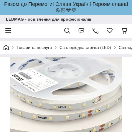
Разом до Перемоги! Слава Україні! Героям слава!
💪🏻💙💛
LEDMAG - освітлення для професіоналів
Товари та послуги
Світлодіодна стрічка (LED)
Світло