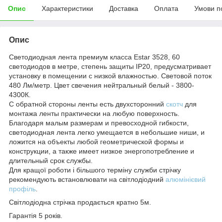
Опис
Характеристики
Доставка
Оплата
Умови п
Опис
Светодиодная лента премиум класса Estar 3528, 60
светодиодов в метре, степень защиты IP20, предусматривает
установку в помещении с низкой влажностью. Световой поток
480 Лм/метр. Цвет свечения нейтральный белый - 3800-
4300К.
С обратной стороны ленты есть двухсторонний
скотч
для
монтажа ленты практически на любую поверхность.
Благодаря малым размерам и превосходной гибкости,
светодиодная лента легко умещается в небольшие ниши, и
ложится на объекты любой геометрической формы и
конструкции, а также имеет низкое энергопотребление и
длительный срок службы.
Для кращої роботи і більшого терміну служби стрічку
рекомендують встановлювати на світлодіодний
алюмінієвий
профіль
.
Світлодіодна стрічка продається кратно 5м.
Гарантія 5 років.