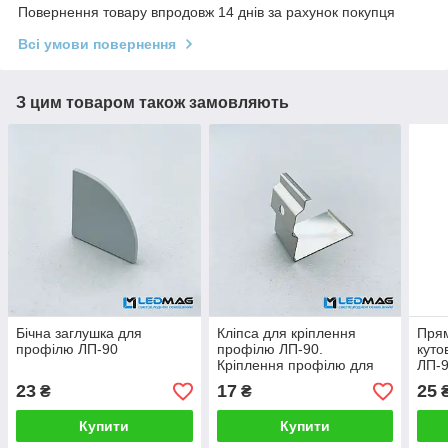
Повернення товару впродовж 14 днів за рахунок покупця
Всі умови повернення
З цим товаром також замовляють
Бічна заглушка для
Кліпса для кріплення
Прям
профілю ЛП-90
профілю ЛП-90.
куто
Кріплення профілю для
ЛП-
світлодіодної стрічки.
23
17
25
₴
₴
Кріпильна скоба.
Купити
Купити