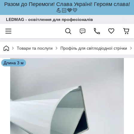
Разом до Перемоги! Слава Україні! Героям слава!
💪🏻💙💛
LEDMAG - освітлення для професіоналів
Товари та послуги
Профіль для світлодіодної стрічки
Длина 3 м