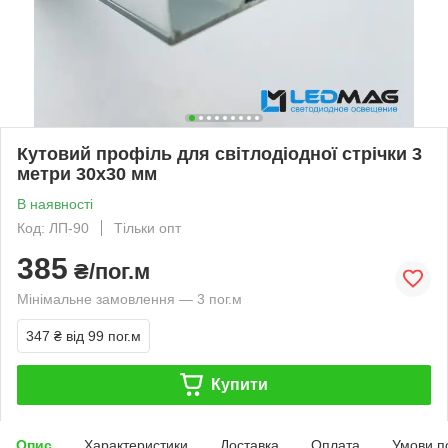
Кутовий профіль для світлодіодної стрічки 3
метри 30х30 мм
В наявності
Код: ЛП-90
Тільки опт
385
₴/пог.м
Мінімальне замовлення — 3 пог.м
347 ₴
від 99 пог.м
Купити
Опис
Характеристики
Доставка
Оплата
Умови п