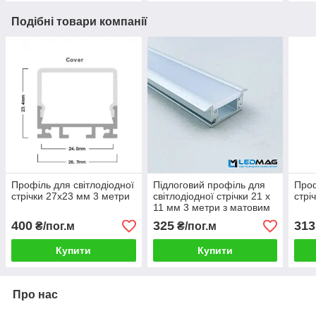
Подібні товари компанії
Профіль для світлодіодної
Підлоговий профіль для
Проф
стрічки 27х23 мм 3 метри
світлодіодної стрічки 21 х
стрі
11 мм 3 метри з матовим
розсіювачем
400
325
313
₴/пог.м
₴/пог.м
Купити
Купити
Про нас