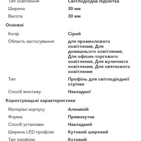
Тип освітлення
Світлодіодна підсвітка
Ширина
30 мм
Висота
30 мм
Основні
Колір
Сірий
Область застосування
для промислового
освітлення, Для
домашнього освітлення,
Для офісно-торгового
освітлення, Для вуличного
освітлення, Для святкового
освітлення
Тип
Профіль для світлодіодної
стрічки
Спосіб монтажу
Накладної
Користувацькі характеристики
Матеріал корпусу
Алюміній
Форма
Прямокутна
Спосіб установки
Накладний
Ширина LED профілю
Кутовий широкий
Тип профілю
Кутовий