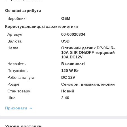
Основні атрибути
Виробник
OEM
Користувальницькі характеристики
Артикул
00-00020334
Валюта
USD
Назва
Оптичний датчик DP-06-IR-
10A-S IR ON\OFF торцевий
10А DC12V
Наявність
В наявності
Потужність
120 W Вт
Робоча напуга
DC 12V
Розділ
Сенсори, вимикачі, кнопки
Стан товару
Новий
Ціна
2.46
Приховати
Умови доставки