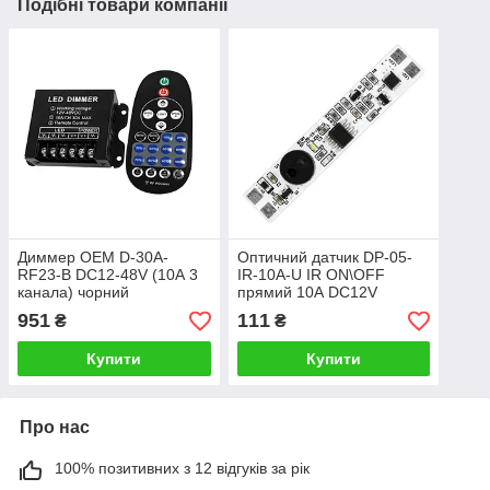
Подібні товари компанії
Диммер OEM D-30A-
Оптичний датчик DP-05-
RF23-B DC12-48V (10А 3
IR-10A-U IR ON\OFF
канала) чорний
прямий 10А DC12V
951
111
₴
₴
Купити
Купити
Про нас
100% позитивних з 12 відгуків за рік