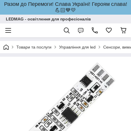
Разом до Перемоги! Слава Україні! Героям слава!
💪🏻💙💛
LEDMAG - освітлення для професіоналів
Товари та послуги
Управління для led
Сенсори, вими