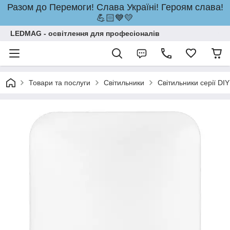
Разом до Перемоги! Слава Україні! Героям слава!
💪🏻💙💛
LEDMAG - освітлення для професіоналів
Товари та послуги
Світильники
Світильники серії DIY