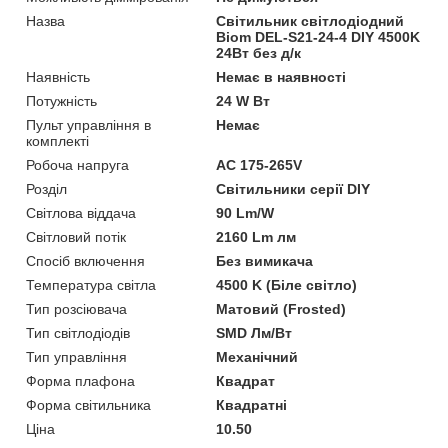
Назва
Світильник світлодіодний
Biom DEL-S21-24-4 DIY 4500K
24Вт без д/к
Наявність
Немає в наявності
Потужність
24 W Вт
Пульт управління в
Немає
комплекті
Робоча напруга
AC 175-265V
Розділ
Світильники серії DIY
Світлова віддача
90 Lm/W
Світловий потік
2160 Lm лм
Спосіб включення
Без вимикача
Температура світла
4500 K (Біле світло)
Тип розсіювача
Матовий (Frosted)
Тип світлодіодів
SMD Лм/Вт
Тип управління
Механічний
Форма плафона
Квадрат
Форма світильника
Квадратні
Ціна
10.50