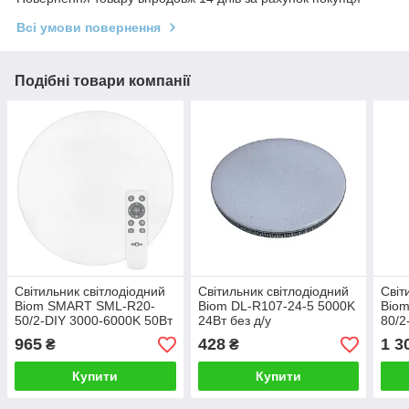
Всі умови повернення
Подібні товари компанії
Світильник світлодіодний
Світильник світлодіодний
Світ
Biom SMART SML-R20-
Biom DL-R107-24-5 5000K
Bio
50/2-DIY 3000-6000K 50Вт
24Вт без д/у
80/2
с д/у
с д/у
965
428
1 3
₴
₴
Купити
Купити