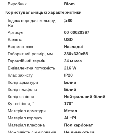
Виробник
Biom
Користувальницькі характеристики
Індекс передачі кольору,
⩾80
Ra
Артикул
00-00020367
Валюта
USD
Вид монтажа
Накладні
Габаритний розмір, мм
330х330х55
Гарантійний термін
24 м мес
Еквівалентна потужність
216 W
Клас захисту
IP20
Колір арматури
Білий
Колір плафона
Білий
Колір світіння
Нейтральний білий
Кут світіння, °
170°
Матеріал арматури
Метал
Матеріал корпусу
AL+PL
Матеріал плафона
Полікарбонат
Можливість діммірованія
Не димуються