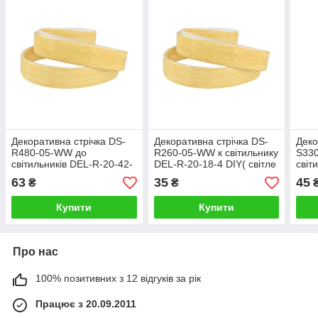
Декоративна стрічка DS-
Декоративна стрічка DS-
Деко
R480-05-WW до
R260-05-WW к світильнику
S33
світильників DEL-R-20-42-
DEL-R-20-18-4 DIY( світле
світ
4 DIY та SML-R20-80-
дерево)
4DIY
63
35
45
₴
₴
DIY(світле дерево)
50DI
Купити
Купити
Про нас
100% позитивних з 12 відгуків за рік
Працює з 20.09.2011