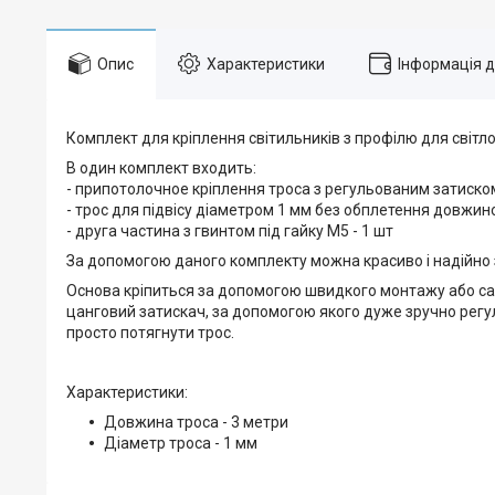
Опис
Характеристики
Інформація 
Комплект для кріплення світильників з профілю для світло
В один комплект входить:
- припотолочное кріплення троса з регульованим затиском
- трос для підвісу діаметром 1 мм без обплетення довжино
- друга частина з гвинтом під гайку М5 - 1 шт
За допомогою даного комплекту можна красиво і надійно з
Основа кріпиться за допомогою швидкого монтажу або саморі
цанговий затискач, за допомогою якого дуже зручно регул
просто потягнути трос.
Характеристики:
Довжина троса - 3 метри
Діаметр троса - 1 мм