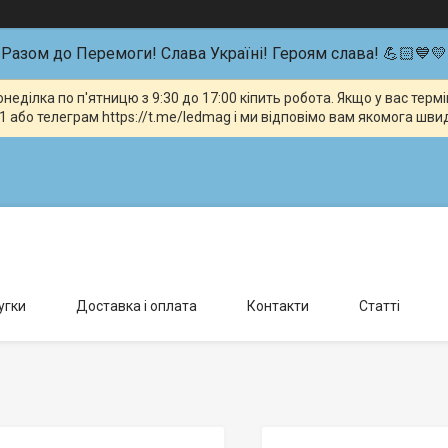
Разом до Перемоги! Слава Україні! Героям слава! 💪🏻💙💛
неділка по п'ятницю з 9:30 до 17:00 кіпить робота. Якщо у вас тер
 або телеграм https://t.me/ledmag і ми відповімо вам якомога шви
влення можливо тільки за попередньою домовленістю., Київ, Україна
угки
Доставка і оплата
Контакти
Статті