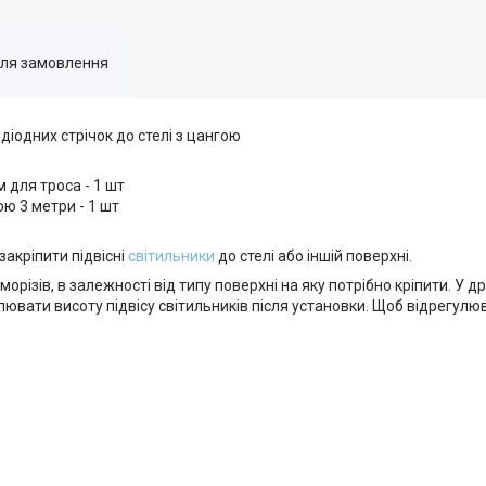
для замовлення
діодних стрічок до стелі з цангою
 для троса - 1 шт
ю 3 метри - 1 шт
акріпити підвісні
світильники
до стелі або іншій поверхні.
зів, в залежності від типу поверхні на яку потрібно кріпити. У дру
ювати висоту підвісу світильників після установки. Щоб відрегулю