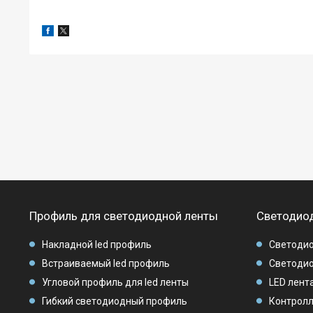
Профиль для светодиодной ленты
Светодиод
Накладной led профиль
Светодио
Встраиваемый led профиль
Светодио
Угловой профиль для led ленты
LED лента
Гибкий светодиодный профиль
Контролл