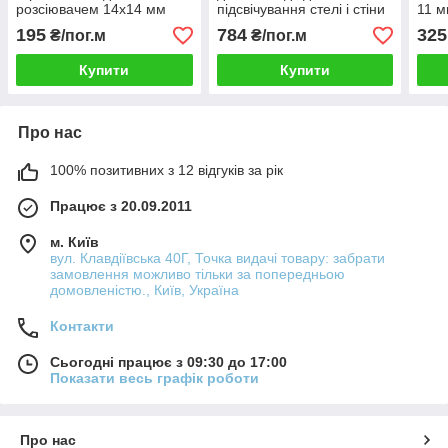
розсіювачем 14х14 мм
підсвічування стелі і стіни
11 м
Білий
ЛП-45 Білий
розс
195
784
325
₴/пог.м
₴/пог.м
Купити
Купити
Про нас
100% позитивних з 12 відгуків за рік
Працює з 20.09.2011
м. Київ
вул. Клавдіївська 40Г, Точка видачі товару: забрати
замовлення можливо тільки за попередньою
домовленістю., Київ, Україна
Контакти
Сьогодні працює з 09:30 до 17:00
Показати весь графік роботи
Про нас