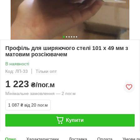
Профіль для ширяючого стелі 101 х 49 мм з
матовим розсіювачем
В наявності
Код: ЛП-33
Тільки опт
1 223
₴/пог.м
Мінімальне замовлення — 2 пог.м
1 087 ₴
від 20 пог.м
Купити
Опис
Характеристики
Доставка
Оплата
Умови п