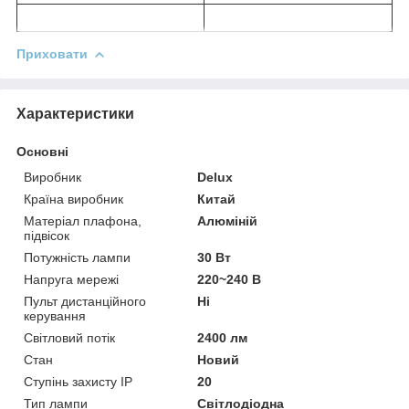
Приховати
Характеристики
Основні
Виробник
Delux
Країна виробник
Китай
Матеріал плафона,
Алюміній
підвісок
Потужність лампи
30 Вт
Напруга мережі
220~240 В
Пульт дистанційного
Ні
керування
Світловий потік
2400 лм
Стан
Новий
Ступінь захисту IP
20
Тип лампи
Світлодіодна