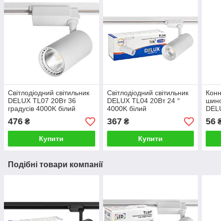
Світлодіодний світильник
Світлодіодний світильник
Конн
DELUX TL07 20Вт 36
DELUX TL04 20Вт 24 °
шино
градусів 4000K білий
4000K білий
DELU
476
367
56
₴
₴
Купити
Купити
Подібні товари компанії