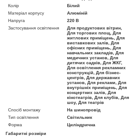
Колір
Білий
Матеріал корпусу
Алюміній
Напруга
220 В
Застосування освітлення
Для продуктових вітрин,
Для торгових площ, Для
житлових приміщень, Для
виставкових залів, Для
офісних приміщень, Для
навчальних закладів, Для
медичних установ, Для
дитячих садків, Для ЖКГ,
Для освітлення рекламних
конструкцій, Для бізнес-
центрів, Для державних
установ, Для реклами, Для
внутрішніх приміщень, Для
концертних залів, Для
кінотеатрів, Для клубів, Для
шоу, Для театрів
Спосіб монтажу
На шинопровід
Тип освітлення
Світильник
Форма
Циліндрична
Габаритні розміри