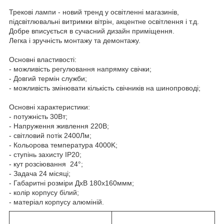
Трекові лампи - новий тренд у освітленні магазинів,
підсвітлювальні витримки вітрін, акцентне освітлення і т.д.
Добре вписується в сучасний дизайн приміщення.
Легка і зручність монтажу та демонтажу.
Основні властивості:
- можливість регулювання напрямку свічки;
- Довгий термін служби;
- можливість змінювати кількість свічників на шинопроводі;
Основні характеристики:
- потужність 30Вт;
- Напруження живлення 220В;
- світловий потік 2400Лм;
- Кольорова температура 4000K;
- ступінь захисту IP20;
- кут розсіювання 24°;
- Задача 24 місяці;
- Габаритні розміри ДхВ 180х160ммм;
- колір корпусу білий;
- матеріал корпусу алюміній.