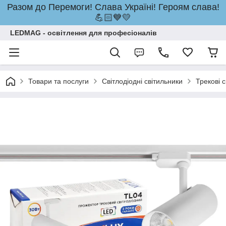
Разом до Перемоги! Слава Україні! Героям слава!
💪🏻💙💛
LEDMAG - освітлення для професіоналів
Товари та послуги
Світлодіодні світильники
Трекові 