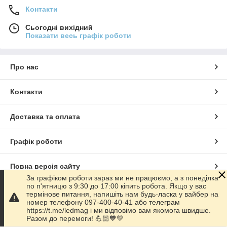
Контакти
Сьогодні вихідний
Показати весь графік роботи
Про нас
Контакти
Доставка та оплата
Графік роботи
Повна версія сайту
За графіком роботи зараз ми не працюємо, а з понеділка
по п'ятницю з 9:30 до 17:00 кіпить робота. Якщо у вас
Сайт створено на маркетплейсі
Prom.ua
термінове питання, напишіть нам будь-ласка у вайбер на
номер телефону 097-400-40-41 або телеграм
https://t.me/ledmag і ми відповімо вам якомога швидше.
Політика конфіденційності
Разом до перемоги! 💪🏻💙💛