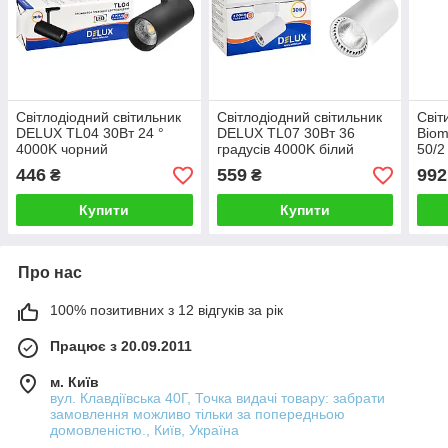
Світлодіодний світильник
Світлодіодний світильник
Світ
DELUX TL04 30Вт 24 °
DELUX TL07 30Вт 36
Bio
4000K чорний
градусів 4000K білий
50/2
у
446
559
992
₴
₴
Купити
Купити
Про нас
100% позитивних з 12 відгуків за рік
Працює з 20.09.2011
м. Київ
вул. Клавдіївська 40Г, Точка видачі товару: забрати
замовлення можливо тільки за попередньою
домовленістю., Київ, Україна