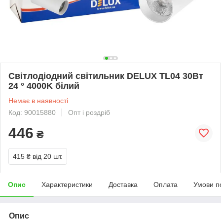
Світлодіодний світильник DELUX TL04 30Вт
24 ° 4000K білий
Немає в наявності
Код: 90015880
Опт і роздріб
446
₴
415 ₴
від 20 шт.
Опис
Характеристики
Доставка
Оплата
Умови п
Опис