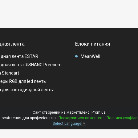
ная лента
Блоки питания
дная лента ESTAR
MeanWell
дная лента RISHANG Premium
 Standart
еры RGB для led ленты
 для светодиодной ленты
Сайт створений на маркетплейсі
Prom.ua
LEDMAG - освітлення для професіоналів |
Поскаржитися на контент
|
Політика конфіде
Select Language
▼