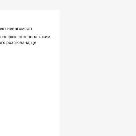
ект невагомості.
я профілю створена таким
го розсіювача, це