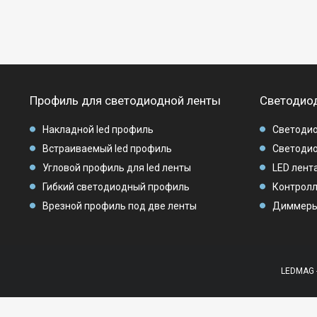
Профиль для светодиодной ленты
Светодиод
Накладной led профиль
Светодио
Встраиваемый led профиль
Светодио
Угловой профиль для led ленты
LED лента
Гибкий светодиодный профиль
Контролл
Врезной профиль под две ленты
Диммеры