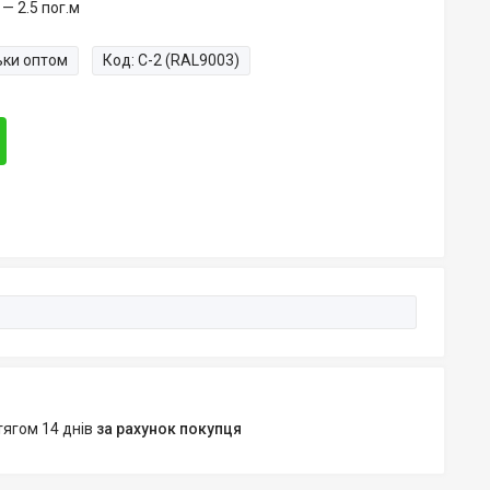
— 2.5 пог.м
ьки оптом
Код:
C-2 (RAL9003)
тягом 14 днів
за рахунок покупця