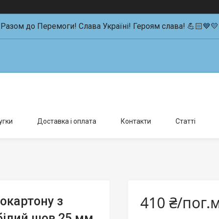
Разом до Перемоги! Слава Україні! Героям слава! 💪🏻💙💛
влення можливо тільки за попередньою домовленістю., Київ, Україна
угки
Доставка і оплата
Контакти
Статті
410 ₴/пог.
сокартону з
 білий шов 25 мм