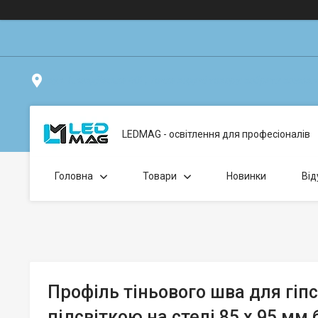
вул. Клавдіївська 40Г, Точка видачі товару: забрати замо
LEDMAG - освітлення для професіоналів
Головна
Товари
Новинки
Від
Профіль тіньового шва для гіп
підсвіткою на стелі 85 х 95 мм