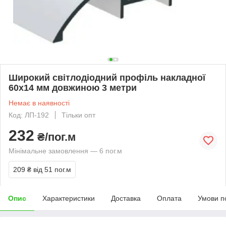
Широкий світлодіодний профіль накладної
60х14 мм довжиною 3 метри
Немає в наявності
Код: ЛП-192
Тільки опт
232
₴/пог.м
Мінімальне замовлення — 6 пог.м
209 ₴
від 51 пог.м
Опис
Характеристики
Доставка
Оплата
Умови п