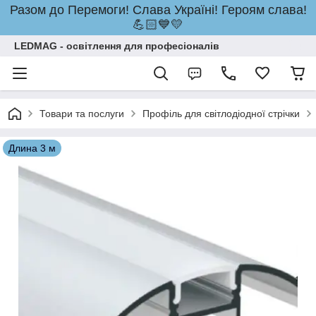
Разом до Перемоги! Слава Україні! Героям слава!
💪🏻💙💛
LEDMAG - освітлення для професіоналів
Товари та послуги
Профіль для світлодіодної стрічки
Длина 3 м