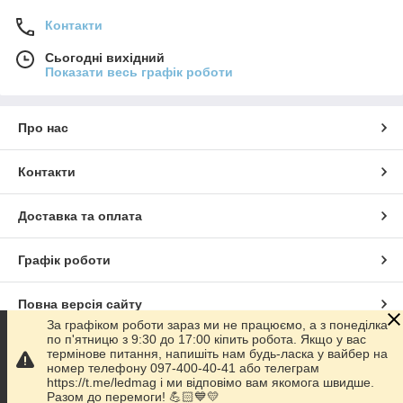
Контакти
Сьогодні вихідний
Показати весь графік роботи
Про нас
Контакти
Доставка та оплата
Графік роботи
Повна версія сайту
За графіком роботи зараз ми не працюємо, а з понеділка
по п'ятницю з 9:30 до 17:00 кіпить робота. Якщо у вас
Сайт створено на маркетплейсі
Prom.ua
термінове питання, напишіть нам будь-ласка у вайбер на
номер телефону 097-400-40-41 або телеграм
https://t.me/ledmag і ми відповімо вам якомога швидше.
Політика конфіденційності
Разом до перемоги! 💪🏻💙💛