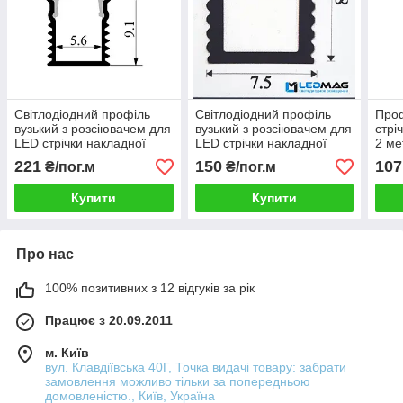
Світлодіодний профіль
Світлодіодний профіль
Проф
вузький з розсіювачем для
вузький з розсіювачем для
стрі
LED стрічки накладної
LED стрічки накладної
2 ме
8,5х7,5 мм (планка 3
8,5х7,5 мм (планки по 2 та
LED 
221
150
107
₴/пог.м
₴/пог.м
метри)
3 метри)
Купити
Купити
Про нас
100% позитивних з 12 відгуків за рік
Працює з 20.09.2011
м. Київ
вул. Клавдіївська 40Г, Точка видачі товару: забрати
замовлення можливо тільки за попередньою
домовленістю., Київ, Україна