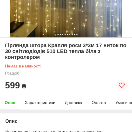
Гірлянда штора Крапля роси 3*3м 17 ниток по
30 світлодіодів 510 LED тепла біла з
контролером
Немає в наявності
Роздріб
599
₴
Опис
Характеристики
Доставка
Оплата
Умови п
Опис
Новогодняя светодиодная гирлянда паутинка роса,