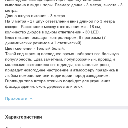
выполнена в виде шторы. Размер: длина - 3 метра, высота - 3
метра.
Длина шнура питания - 3 метра.
На 3 метра - 17 штук ответвлений вниз длиной по 3 метра
каждое. Расстояние между ответвлениями - 18 см,
количество диодов в одном ответвлении - 30 LED.
Блок питания оснащен контроллером, 8 программ (7
динамических режимов и 1 статический).
Цвет свечения - Теплый белый.
Такой вид гирлянд последнее время набирает все большую
популярность. Едва заметный, полупрозрачный, провод и
маленькие светящиеся светодиоды, как капельки росы,
придадут новогоднее настроение и атмосферу праздника в
любом помещении или территории перед заведением.
Гирлянда типа штора отлично подойдет для украшения
фасада здания, окон, деревьев или елок.
Приховати
Характеристики