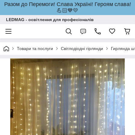
Разом до Перемоги! Слава Україні! Героям слава!
💪🏻💙💛
LEDMAG - освітлення для професіоналів
Товари та послуги
Світлодіодні гірлянди
Гирлянда ш