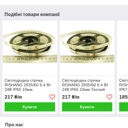
Подібні товари компанії
Світлодіодна стрічка
Світлодіодна стрічка
Світ
RISHANG 2835/60 6.4 Вт
RISHANG 2835/60 6.4 Вт
RIS
24В IP65 10мм
24В IP65 10мм Теплий
IP67
Нейтральний білий 4000К
білий 3000К
217
217
185
₴/м
₴/м
Купити
Купити
Про нас