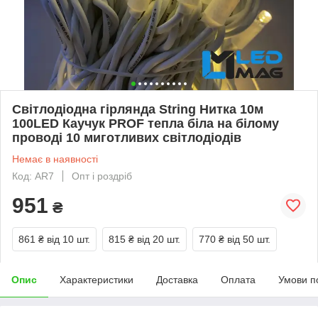
Світлодіодна гірлянда String Нитка 10м
100LED Каучук PROF тепла біла на білому
проводі 10 миготливих світлодіодів
Немає в наявності
Код: AR7
Опт і роздріб
951
₴
861 ₴
від 10 шт.
815 ₴
від 20 шт.
770 ₴
від 50 шт.
Опис
Характеристики
Доставка
Оплата
Умови п