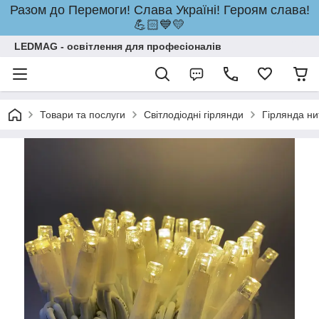
Разом до Перемоги! Слава Україні! Героям слава!
💪🏻💙💛
LEDMAG - освітлення для професіоналів
Товари та послуги
Світлодіодні гірлянди
Гірлянда ни