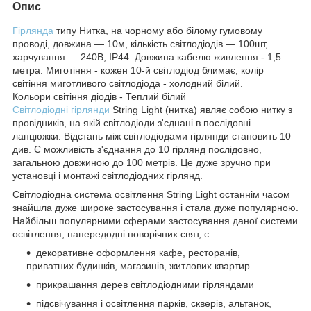
Опис
Гірлянда
типу Нитка, на чорному або білому гумовому
проводі, довжина ― 10м, кількість світлодіодів ― 100шт,
харчування ― 240В, IP44. Довжина кабелю живлення - 1,5
метра. Миготіння - кожен 10-й світлодіод блимає, колір
світіння миготливого світлодіода - холодний білий.
Кольори світіння діодів - Теплий білий
Світлодіодні гірлянди
String Light (нитка) являє собою нитку з
провідників, на якій світлодіоди з'єднані в послідовні
ланцюжки. Відстань між світлодіодами гірлянди становить 10
див. Є можливість з'єднання до 10 гірлянд послідовно,
загальною довжиною до 100 метрів. Це дуже зручно при
установці і монтажі світлодіодних гірлянд.
Світлодіодна система освітлення String Light останнім часом
знайшла дуже широке застосування і стала дуже популярною.
Найбільш популярними сферами застосування даної системи
освітлення, напередодні новорічних свят, є:
декоративне оформлення кафе, ресторанів,
приватних будинків, магазинів, житлових квартир
прикрашання дерев світлодіодними гірляндами
підсвічування і освітлення парків, скверів, альтанок,