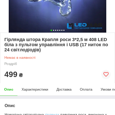
Гірлянда штора Крапля роси 3*2,5 м 408 LED
біла з пультом управління і USB (17 ниток по
24 світлодіодів)
Немає в наявності
Роздріб
499
₴
Опис
Характеристики
Доставка
Оплата
Умови п
Опис
Новорічна світлодіодна
гірлянда
павутинка роса, виконана у