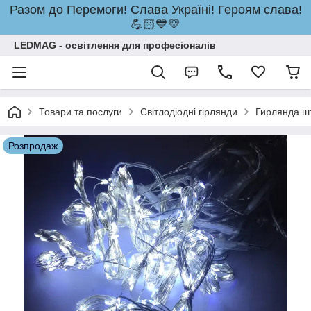
Разом до Перемоги! Слава Україні! Героям слава!
💪🏻💙💛
LEDMAG - освітлення для професіоналів
Товари та послуги
Світлодіодні гірлянди
Гирлянда ш
Розпродаж