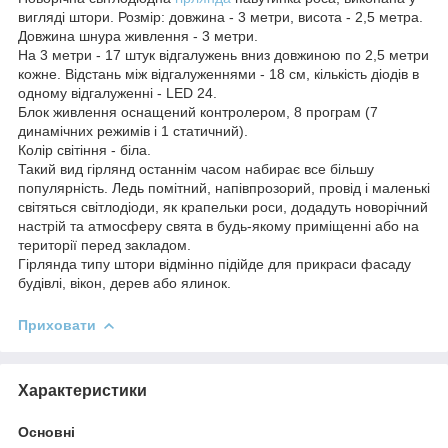
вигляді штори. Розмір: довжина - 3 метри, висота - 2,5 метра.
Довжина шнура живлення - 3 метри.
На 3 метри - 17 штук відгалужень вниз довжиною по 2,5 метри
кожне. Відстань між відгалуженнями - 18 см, кількість діодів в
одному відгалуженні - LED 24.
Блок живлення оснащений контролером, 8 програм (7
динамічних режимів і 1 статичний).
Колір світіння - біла.
Такий вид гірлянд останнім часом набирає все більшу
популярність. Ледь помітний, напівпрозорий, провід і маленькі
світяться світлодіоди, як крапельки роси, додадуть новорічний
настрій та атмосферу свята в будь-якому приміщенні або на
території перед закладом.
Гірлянда типу штори відмінно підійде для прикраси фасаду
будівлі, вікон, дерев або ялинок.
Приховати
Характеристики
Основні