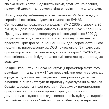
висока якість світла, надійність збірки, зручність кріплення,
приємний дизайн та невисока ціна в порівнянні з аналогами.
Роботу виробу забезпечують високоякісні SMD-світлодіоди,
вироблені всесвітньо відомою компанією SANAN.
Світловіддача прожектора з діодами SMD 2835 становить 90
лм/Вт, а індекс передачі кольору CRI перевищує 80 одиниць.
При цьому колірна температура світіння дорівнює 6200 До,
що дозволяє візуально посилити ефективну освітленість
простору. Пристрої оснащені лінійним драйвером останнього
покоління, виготовленим за DOB-технологією. За таких умів
прожектор може працювати в діапазоні напруг 175-265 В, а
його світловий потік буде плавно змінюватися при перепадах
вольтажу.
Завдяки кронштейна нової конструкції прожектор може бути
розміщений під кутом у 45° до поверхні, яка освітлюється, що
є рідкістю для сучасних моделей. Таке рішення дозволяє
ефективно використовувати прилад у підсвічуванні вивісок та
бордів, фасадів та іншої реклами. За рахунок використання
прогресивних технологій прожектори цього покоління
демонструють одночасне здешевлення світлодіодних виробів
та помітне зростання їхніх експлуатаційних характеристик.