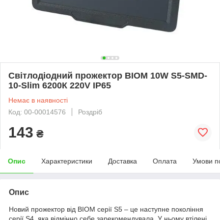
Світлодіодний прожектор BIOM 10W S5-SMD-
10-Slim 6200К 220V IP65
Немає в наявності
Код: 00-00014576
Роздріб
143
₴
Опис
Характеристики
Доставка
Оплата
Умови п
Опис
Новий прожектор від BIOM серії S5 – це наступне покоління
серії S4, яка відмінно себе зарекомендувала. У ньому втілені