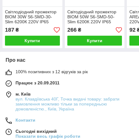
Світлодіодний прожектор
Світодіодний прожектор
Світ
BIOM 30W S6-SMD-30-
BIOM 50W S6-SMD-50-
ARE
Slim 6200К 220V IP65
Slim 6200К 220V IP65
220V
187
266
92
₴
₴
Купити
Купити
Про нас
100% позитивних з 12 відгуків за рік
Працює з 20.09.2011
м. Київ
вул. Клавдіївська 40Г, Точка видачі товару: забрати
замовлення можливо тільки за попередньою
домовленістю., Київ, Україна
Контакти
Сьогодні вихідний
Показати весь графік роботи