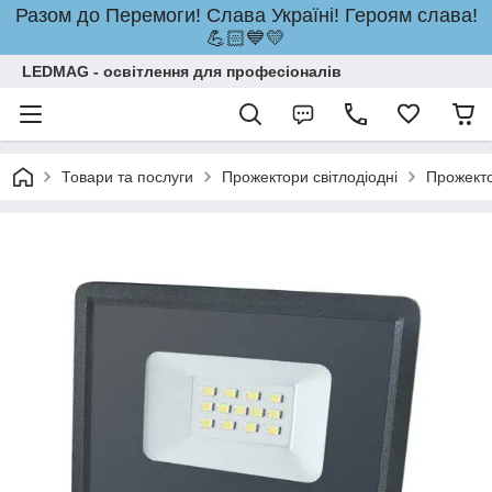
Разом до Перемоги! Слава Україні! Героям слава!
💪🏻💙💛
LEDMAG - освітлення для професіоналів
Товари та послуги
Прожектори світлодіодні
Прожект