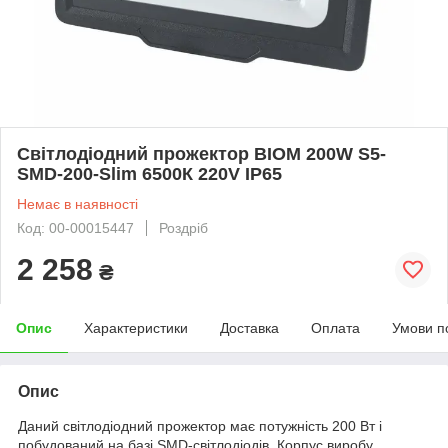
Світлодіодний прожектор BIOM 200W S5-
SMD-200-Slim 6500К 220V IP65
Немає в наявності
Код: 00-00015447
Роздріб
2 258
₴
Опис
Характеристики
Доставка
Оплата
Умови п
Опис
Даний світлодіодний прожектор має потужність 200 Вт і
побудований на базі SMD-світлодіодів. Корпус виробу