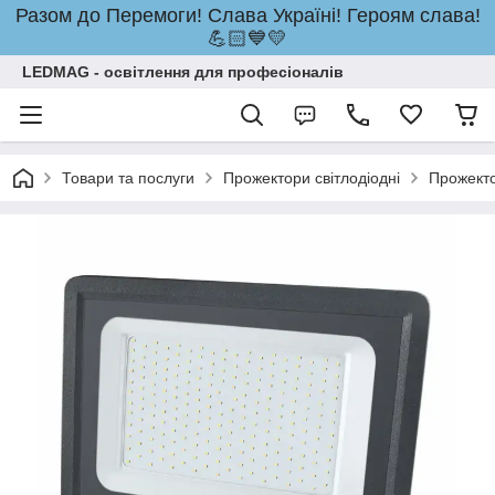
Разом до Перемоги! Слава Україні! Героям слава!
💪🏻💙💛
LEDMAG - освітлення для професіоналів
Товари та послуги
Прожектори світлодіодні
Прожект