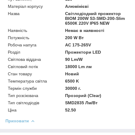
Матеріал корпусу
Алюмінієві
Назва
Світлодіодний прожектор
BIOM 200W S3-SMD-200-Slim
6500К 220V IP65 NEW
Наявність
Немає в наявності
Потужність
200 W Вт
Робоча напуга
AC 175-265V
Розділ
Прожектори LED
Світлова віддача
90 Lm/W
Світловий потік
18000 Lm лм
Стан товару
Новий
Температура світла
6500 K
Термін служби
30000 г.
Тип розсіювача
Прозорий (Clear)
Тип світлодіодів
SMD2835 Лм/Вт
Ціна
52.50
Приховати