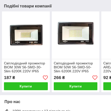
Подібні товари компанії
Світлодіодний прожектор
Світодіодний прожектор
Світ
BIOM 30W S6-SMD-30-
BIOM 50W S6-SMD-50-
ARE
Slim 6200К 220V IP65
Slim 6200К 220V IP65
220V
187
266
92
₴
₴
Купити
Купити
Про нас