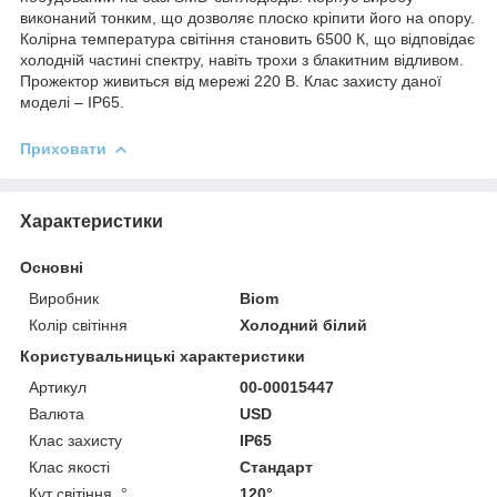
виконаний тонким, що дозволяє плоско кріпити його на опору.
Колірна температура світіння становить 6500 К, що відповідає
холодній частині спектру, навіть трохи з блакитним відливом.
Прожектор живиться від мережі 220 В. Клас захисту даної
моделі – IP65.
Приховати
Характеристики
Основні
Виробник
Biom
Колір світіння
Холодний білий
Користувальницькі характеристики
Артикул
00-00015447
Валюта
USD
Клас захисту
IP65
Клас якості
Стандарт
Кут світіння, °
120°