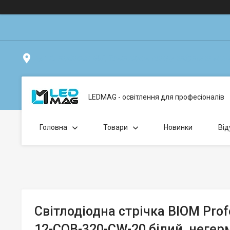
вул. Клавдіївська 40Г, Точка видачі товару: забрати замо
LEDMAG - освітлення для професіоналів
Головна
Товари
Новинки
Від
Світлодіодна стрічка BIOM Prof
12-COB-320-CW-20 білий, негер