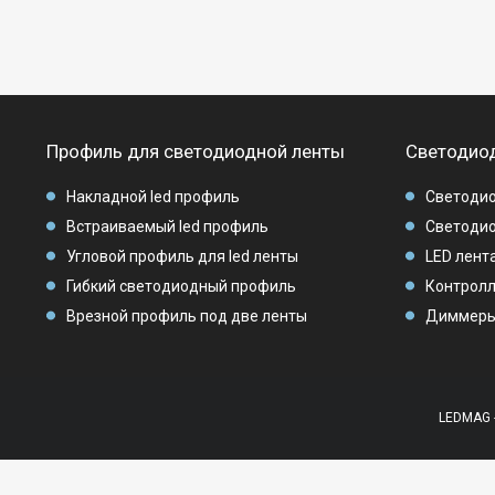
Профиль для светодиодной ленты
Светодиод
Накладной led профиль
Светодио
Встраиваемый led профиль
Светодио
Угловой профиль для led ленты
LED лента
Гибкий светодиодный профиль
Контролл
Врезной профиль под две ленты
Диммеры