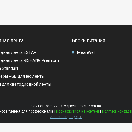
ная лента
Блоки питания
дная лента ESTAR
MeanWell
дная лента RISHANG Premium
 Standart
еры RGB для led ленты
 для светодиодной ленты
Сайт створений на маркетплейсі
Prom.ua
LEDMAG - освітлення для професіоналів |
Поскаржитися на контент
|
Політика конфіде
Select Language
▼