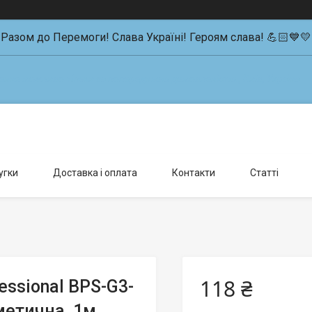
Разом до Перемоги! Слава Україні! Героям слава! 💪🏻💙💛
влення можливо тільки за попередньою домовленістю., Київ, Україна
угки
Доставка і оплата
Контакти
Статті
118 ₴
essional BPS-G3-
метична, 1м