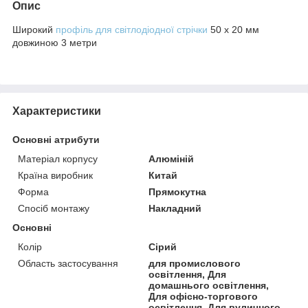
Опис
Широкий
профіль для світлодіодної стрічки
50 х 20 мм
довжиною 3 метри
Характеристики
Основні атрибути
Матеріал корпусу
Алюміній
Країна виробник
Китай
Форма
Прямокутна
Спосіб монтажу
Накладний
Основні
Колір
Сірий
Область застосування
для промислового
освітлення, Для
домашнього освітлення,
Для офісно-торгового
освітлення, Для вуличного