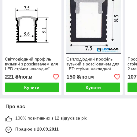
Світлодіодний профіль
Світлодіодний профіль
Проф
вузький з розсіювачем для
вузький з розсіювачем для
стрі
LED стрічки накладної
LED стрічки накладної
2 ме
8,5х7,5 мм (планка 3
8,5х7,5 мм (планки по 2 та
LED 
221
150
107
₴/пог.м
₴/пог.м
метри)
3 метри)
Купити
Купити
Про нас
100% позитивних з 12 відгуків за рік
Працює з 20.09.2011