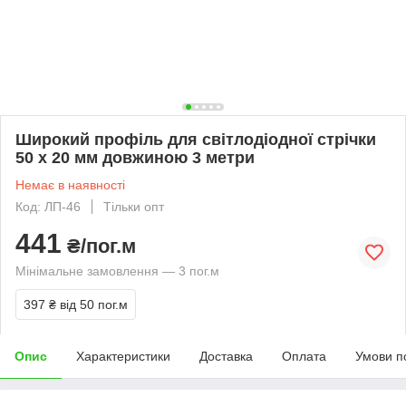
Широкий профіль для світлодіодної стрічки
50 х 20 мм довжиною 3 метри
Немає в наявності
Код: ЛП-46
Тільки опт
441
₴/пог.м
Мінімальне замовлення — 3 пог.м
397 ₴
від 50 пог.м
Опис
Характеристики
Доставка
Оплата
Умови п