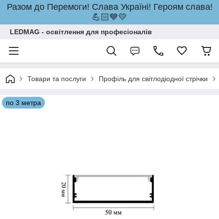
Разом до Перемоги! Слава Україні! Героям слава!
💪🏻💙💛
LEDMAG - освітлення для професіоналів
Товари та послуги
Профіль для світлодіодної стрічки
по 3 метра