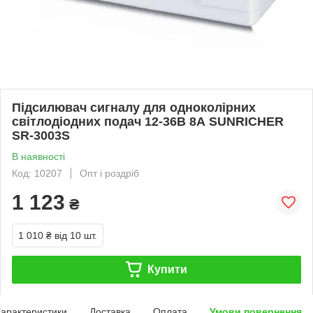
Підсилювач сигналу для одноколірних
світлодіодних подач 12-36В 8А SUNRICHER
SR-3003S
В наявності
Код: 10207
Опт і роздріб
1 123
₴
1 010 ₴
від 10 шт.
Купити
арактеристики
Доставка
Оплата
Умови повернення