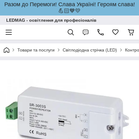
Разом до Перемоги! Слава Україні! Героям слава!
💪🏻💙💛
LEDMAG - освітлення для професіоналів
Товари та послуги
Світлодіодна стрічка (LED)
Контр