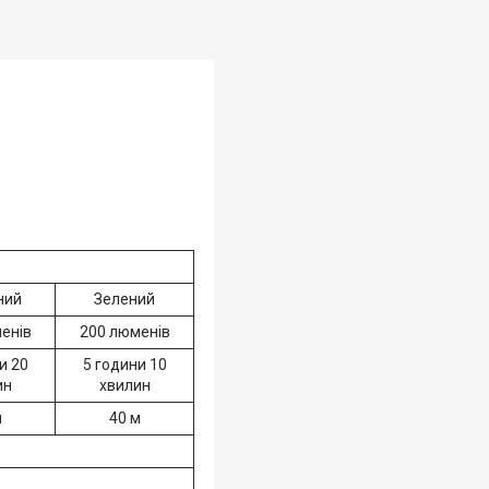
ний
Зелений
енів
200 люменів
и 20
5 години 10
ин
хвилин
м
40 м