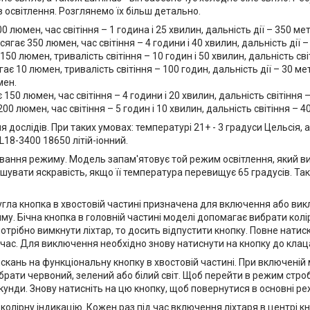
 освітлення. Розглянемо їх більш детально.
люмен, час світіння – 1 година і 25 хвилин, дальність дії – 350 мет
ає 350 люмен, час світіння – 4 години і 40 хвилин, дальність дії –
50 люмен, тривалість світіння – 10 годин і 50 хвилин, дальність сві
є 10 люмен, тривалість світіння – 100 годин, дальність дії – 30 мет
мен.
50 люмен, час світіння – 4 години і 20 хвилин, дальність світіння –
 люмен, час світіння – 5 годин і 10 хвилин, дальність світіння – 40
 дослідів. При таких умовах: температурі 21+ - 3 градуси Цельсія, 
18-3400 18650 літій-іонний.
ування режиму. Модель запам'ятовує той режим освітлення, який в
шувати яскравість, якщо її температура перевищує 65 градусів. Та
угла кнопка в хвостовій частині призначена для включення або ви
му. Бічна кнопка в головній частині моделі допомагає вибрати колі
потрібно вимкнути ліхтар, то досить відпустити кнопку. Повне натис
час. Для виключення необхідно знову натиснути на кнопку до клац
нь на функціональну кнопку в хвостовій частині. При включеній 
брати червоний, зелений або білий світ. Щоб перейти в режим строб
кунди. Знову натисніть на цю кнопку, щоб повернутися в основні р
олірну індикацію. Кожен раз під час включення ліхтаря в центрі к