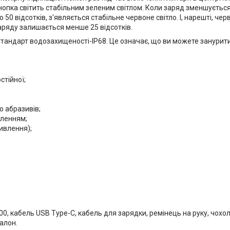
нопка світить стабільним зеленим світлом. Коли заряд зменшується 
50 відсотків, з'являється стабільне червоне світло. І, нарешті, че
заряду залишається менше 25 відсотків.
 Стандарт водозахищеності-IP68. Це означає, що ви можете занурит
стійної;
о абразивів;
иленням;
ивлення);
0, кабель USB Type-C, кабель для зарядки, ремінець на руку, чохол
алон.