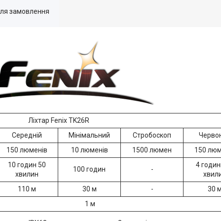
для замовлення
Ліхтар Fenix TK26R
Середній
Мінімальний
Стробоскоп
Черво
150 люменів
10 люменів
1500 люмен
150 люм
10 годин 50
4 годин
100 годин
-
хвилин
хвил
110 м
30 м
-
30 
1 м