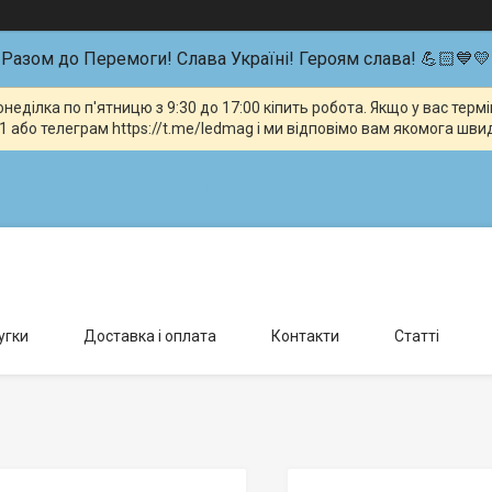
Разом до Перемоги! Слава Україні! Героям слава! 💪🏻💙💛
неділка по п'ятницю з 9:30 до 17:00 кіпить робота. Якщо у вас тер
 або телеграм https://t.me/ledmag і ми відповімо вам якомога шви
влення можливо тільки за попередньою домовленістю., Київ, Україна
угки
Доставка і оплата
Контакти
Статті