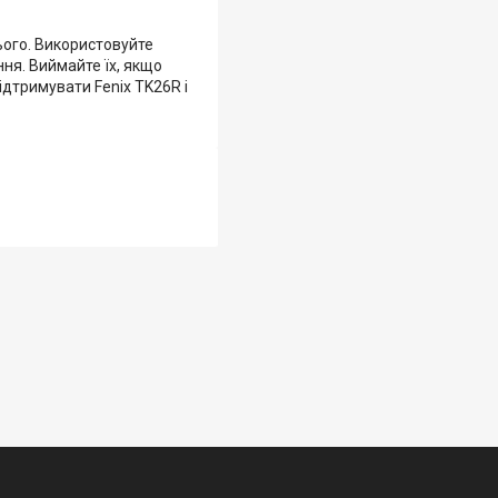
ього. Використовуйте
ня. Виймайте їх, якщо
ідтримувати Fenix TK26R і