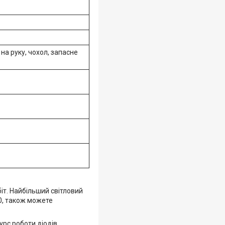
на руку, чохол, запасне
іт. Найбільший світловий
0, також можете
сурс роботи діодів