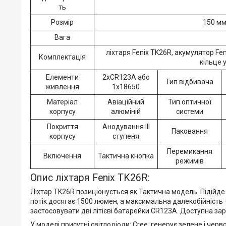
ть
Розмір
150 мм
Вага
ліхтаря Fenix TK26R, акумулятор Fe
Комплектація
кільце 
Елементи
2xCR123A або
Тип відбивача
живлення
1x18650
Матеріал
Авіаційний
Тип оптичної
корпусу
алюміній
системи
Покриття
Анодування III
Паковання
корпусу
ступеня
Перемикання
Включення
Тактична кнопка
режимів
Опис ліхтаря Fenix TK26R:
Ліхтар TK26R позиціонується як Тактична модель. Підійд
потік досягає 1500 люмен, а максимальна далекобійність 
застосовувати дві літієві батарейки CR123A. Доступна за
У моделі присутні світлодіоди: Cree, генерує зелене і черв