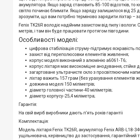
акумулятора. Якщо заряд становить 85-100 відсотків, то к
світло починає блимати. Якщо заряду залишилося від 25 до 
зрозуміти, що вам потрібно терміново зарядити ліхтар – 
Fenix TK26R володіє надійним захистом від пилу і вологи.
метрів, і там він буде працювати протягом півгодини.
Особливості моделі:
цифрова стабілізація струму-підтримує яскравість по
захист від переполюсовки елементів живлення;
корпус моделі виконаний з алюмінію а6061-Т6;
корпус ліхтаря має високоміцне анодування, стійке д
загартоване ультрачисте скло з просвітлюючим нап
ліхтар важить 157 грам (без урахування елементів ж
довжина моделі 150 міліметрів;
діаметр головної частини-40 міліметрів;
діаметр корпусу-25,4 міліметра;
Гарантія:
На свій виріб виробники дають п'ять років гарантії
Комплектація:
Модель ліхтаря Fenix TK26R, акумулятор Fenix ARB-L18-340
ущільнювача, керівництво до застосування, гарантійний т