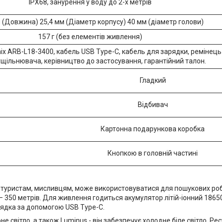
IPX68, занурення у воду до 2-х метрів
 (Довжина) 25,4 мм (Діаметр корпусу) 40 мм (діаметр голови)
157 г (без елементів живлення)
nix ARB-L18-3400, кабель USB Type-C, кабель для зарядки, ремінець 
ущільнювача, керівництво до застосування, гарантійний талон.
Гладкий
Відбивач
Картонна подарункова коробка
Кнопкою в головній частині
е туристам, мисливцям, може використовуватися для пошукових роб
– 350 метрів. Для живлення годиться акумулятор літій-іонний 1865
рядка за допомогою USB Type-C.
оне світло, а також Luminus - він забезпечує холодне біле світло. Ре