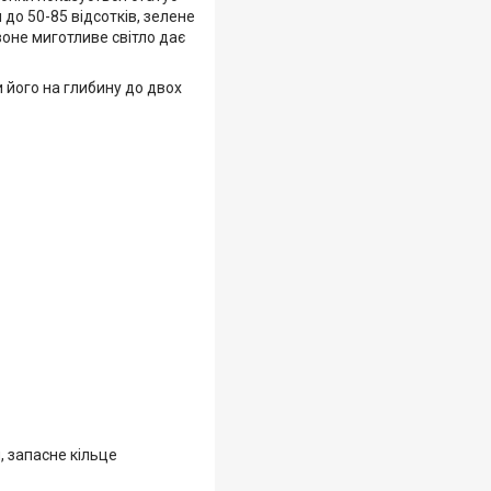
до 50-85 відсотків, зелене
рвоне миготливе світло дає
и його на глибину до двох
, запасне кільце