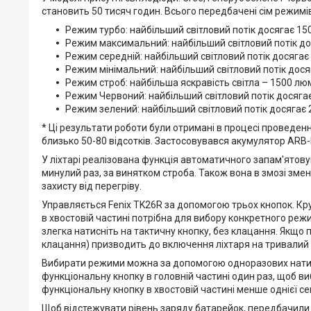
становить 50 тисяч годин. Всього передбачені сім режимів
Режим турбо: найбільший світловий потік досягає 1500 
Режим максимальний: найбільший світловий потік досяг
Режим середній: найбільший світловий потік досягає 1
Режим мінімальний: найбільший світловий потік досяга
Режим строб: найбільша яскравість світла – 1500 лю
Режим Червоний: найбільший світловий потік досягає 1
Режим зелений: найбільший світловий потік досягає 200
* Ці результати роботи були отримані в процесі проведення
близько 50-80 відсотків. Застосовувався акумулятор ARB-L
У ліхтарі реалізована функція автоматичного запам'ятов
минулий раз, за винятком строба. Також вона в змозі змен
захисту від перегріву.
Управляється Fenix TK26R за допомогою трьох кнопок. Кр
в хвостовій частині потрібна для вибору конкретного режи
злегка натисніть на тактичну кнопку, без клацання. Якщо 
клацання) призводить до включення ліхтаря на тривалий 
Вибирати режими можна за допомогою одноразових натиска
функціональну кнопку в головній частині один раз, щоб ви
функціональну кнопку в хвостовій частині менше однієї се
Щоб відстежувати рівень заряду батарейок, передбачили к