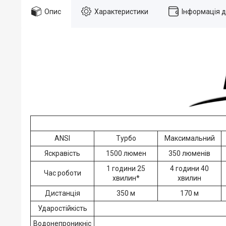
Опис
Характеристики
Інформація 
ANSI
Турбо
Максимальний
Яскравість
1500 люмен
350 люменів
1 години 25
4 години 40
Час роботи
хвилин*
хвилин
Дистанція
350 м
170 м
Ударостійкість
Водонепроникніс