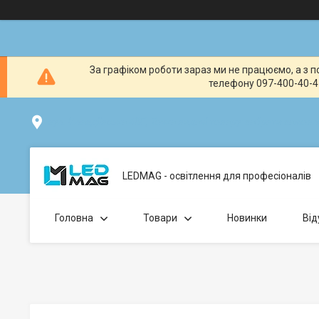
За графіком роботи зараз ми не працюємо, а з по
телефону 097-400-40-41
вул. Клавдіївська 40Г, Точка видачі товару: забрати замо
LEDMAG - освітлення для професіоналів
Головна
Товари
Новинки
Від