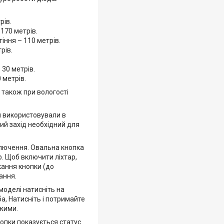
рів.
 170 метрів.
тіння – 110 метрів.
рів.
 30 метрів.
 метрів.
а також при вологості
и використовували в
кий захід необхідний для
ключення. Овальна кнопка
р. Щоб включити ліхтар,
кання кнопки (до
ання.
моделі натисніть на
а, Натисніть і потримайте
ежими.
нопки показується статус