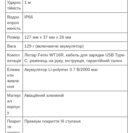
Ударос
1 м
тійкість
Водон
IP66
епрон
икність
Розмір
127 мм х 37 мм х 26 мм
Вага
129 г (включаючи акумулятор)
Компл
Ліхтар Fenix WT16R, кабель для зарядки USB Type-
ектація
C, ремінець на руку, інструкція, гарантійний талон.
Елеме
Акумулятор Li-polymer 3.7 B/2000 маг
нти
живле
ння
Матері
Авіаційний алюміній
ал
корпус
у
Покрит
Преміум покриття III ступеня
тя
корпус