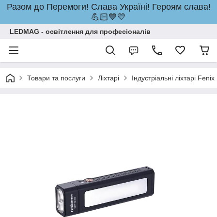
Разом до Перемоги! Слава Україні! Героям слава!
💪🏻💙💛
LEDMAG - освітлення для професіоналів
Товари та послуги
Ліхтарі
Індустріальні ліхтарі Fenix