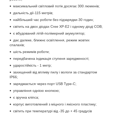
максимальний світловий потік досягає 300 люменів;
дальність дії-115 метрів;
найбільший час роботи без підзарядки-30 годин;
світить на двох діодах Cree XP-E2 і одному діоді COB;
є вбудований літій-полімерний акумулятор;
дає далеке, ближнє освітлення, режим жовтих
спалахів;
шість режимів роботи;
передбачена індикація ступеня зарядженості;
ударостійкість - 1 метр;
захищений від впливу пилу і вологи за стандартом
IP66;
заряджається через порт USB Type-C;
управління однією кнопкою;
є зручна кліпса;
корпус виготовлений з міцного і якісного пластику;
світить при температурі від -35 до + 45 градусів