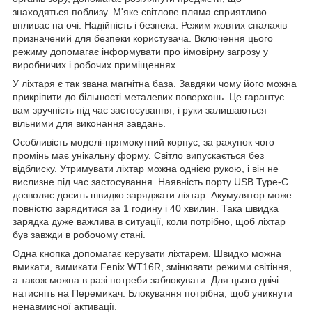
знаходяться поблизу. М'яке світлове пляма сприятливо
впливає на очі. Надійність і безпека. Режим жовтих спалахів
призначений для безпеки користувача. Включення цього
режиму допомагає інформувати про ймовірну загрозу у
виробничих і робочих приміщеннях.
У ліхтаря є так звана магнітна база. Завдяки чому його можна
прикріпити до більшості металевих поверхонь. Це гарантує
вам зручність під час застосування, і руки залишаються
вільними для виконання завдань.
Особливість моделі-прямокутний корпус, за рахунок чого
промінь має унікальну форму. Світло випускається без
відблиску. Утримувати ліхтар можна однією рукою, і він не
вислизне під час застосування. Наявність порту USB Type-C
дозволяє досить швидко заряджати ліхтар. Акумулятор може
повністю зарядитися за 1 годину і 40 хвилин. Така швидка
зарядка дуже важлива в ситуації, коли потрібно, щоб ліхтар
був завжди в робочому стані.
Одна кнопка допомагає керувати ліхтарем. Швидко можна
вмикати, вимикати Fenix WT16R, змінювати режими світіння,
а також можна в разі потреби заблокувати. Для цього двічі
натисніть на Перемикач. Блокування потрібна, щоб уникнути
ненавмисної активації.