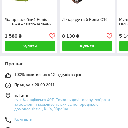
Ліхтар налобний Fenix
Ліхтар ручний Fenix C16
Муль
HL16 AAA світло-зелений
HM6
1 580
8 130
5 1
₴
₴
Купити
Купити
Про нас
100% позитивних з 12 відгуків за рік
Працює з 20.09.2011
м. Київ
вул. Клавдіївська 40Г, Точка видачі товару: забрати
замовлення можливо тільки за попередньою
домовленістю., Київ, Україна
Контакти