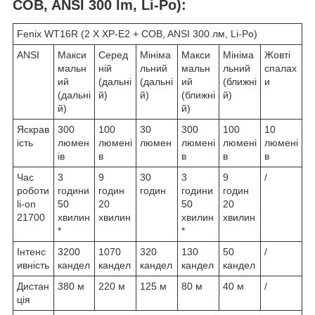
COB, ANSI 300 lm, Li-Po):
Fenix WT16R (2 X XP-E2 + COB, ANSI 300 лм, Li-Po)
ANSI
Макси
Серед
Мініма
Макси
Мініма
Жовті
мальн
ній
льний
мальн
льний
спалах
ий
(дальні
(дальні
ий
(ближні
и
(дальні
й)
й)
(ближні
й)
й)
й)
Яскрав
300
100
30
300
100
10
ість
люмен
люмені
люмен
люмені
люмені
люмені
ів
в
в
в
в
Час
3
9
30
3
9
/
роботи
години
годин
годин
години
годин
li-on
50
20
50
20
21700
хвилин
хвилин
хвилин
хвилин
*
*
Інтенс
3200
1070
320
130
50
/
ивність
кандел
кандел
кандел
кандел
кандел
Дистан
380 м
220 м
125 м
80 м
40 м
/
ція