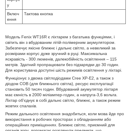
у
Включ
Тактова кнопка
ення
Модель Fenix WT16R є ліхтарем з багатьма функціями, і
світить він з вбудованим літій-полімерним акумулятором.
Забезпечує якісне ближнє і дальнє світло, а невеликий за
розмірами корпус дуже зручний в руці. Максимальна
яскравість - 300 люменів, далекобійність освітлення – 115
метрів. Здатний пропрацювати без підзарядки до 30 годин.
Для користувача доступні шість режимів освітлення у ліхтарі.
Функціонує з двома світлодіодами Cree XP-E2, а також з
діодом COB (для ближнього світла), ресурс експлуатації
становить 50 тисяч годин. Вбудований акумулятор ліхтаря
має ємність в 2000 міліампер-годин, а напруга-3,6 вольта.
Ліхтар об'єднує в собі дальнє світло, ближнє, а також режим
жовтих спалахів.
Режим дальнього освітлення знадобиться, коли мова йде про
використання в робочих просторах з обладнанням або
операційних приміщеннях. Ближнє світло, приємний для
органів зору, допомагає розглянути предмети, що