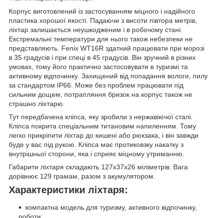
Корпус виготовлений із застосуванням міцного і надійного
пластика хорошої якості. Падаючи з висоти півтора метрів,
ліхтар залишається неушкодженим і в робочому стані.
Екстремальні температури для нього також небезпеки не
представляють. Fenix WT16R здатний працювати при морозі
в 35 градусів і при спеці в 45 градусів. Він зручний в різних
умовах, тому його практично застосовувати в туризмі та
активному відпочинку. Захищений від попадання вологи, пилу
за стандартом IP66. Може без проблем працювати під
сильним дощем, потрапляння бризок на корпус також не
страшно ліхтарю.
Тут передбачена кліпса, яку зробили з нержавіючої сталі.
Кліпса покрита спеціальним титановим напиленням. Тому
легко прикріпити ліхтар до кишені або рюкзака, і він завжди
буде у вас під рукою. Кліпса має протиковзку накатку з
внутрішньої сторони, яка і сприяє міцному утриманню.
Габарити ліхтаря складають 127x37x26 міліметрів. Вага
дорівнює 129 грамам, разом з акумулятором.
Характеристики ліхтаря:
компактна модель для туризму, активного відпочинку,
роботи;