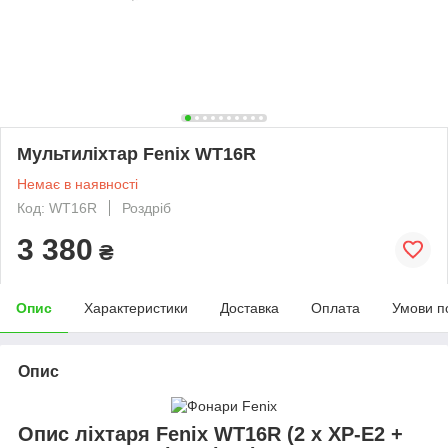
Мультиліхтар Fenix WT16R
Немає в наявності
Код: WT16R
Роздріб
3 380
₴
Опис
Характеристики
Доставка
Оплата
Умови п
Опис
Опис ліхтаря Fenix WT16R (2 x XP-E2 +