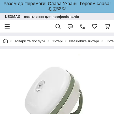
Разом до Перемоги! Слава Україні! Героям слава!
💪🏻💙💛
LEDMAG - освітлення для професіоналів
Товари та послуги
Ліхтарі
Naturehike ліхтарі
Ліхт