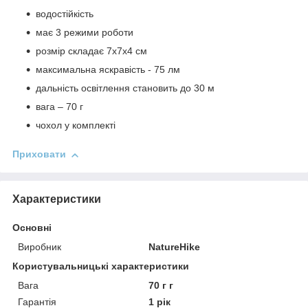
водостійкість
має 3 режими роботи
розмір складає 7х7х4 см
максимальна яскравість - 75 лм
дальність освітлення становить до 30 м
вага – 70 г
чохол у комплекті
Приховати
Характеристики
Основні
Виробник
NatureHike
Користувальницькі характеристики
Вага
70 г г
Гарантія
1 рік