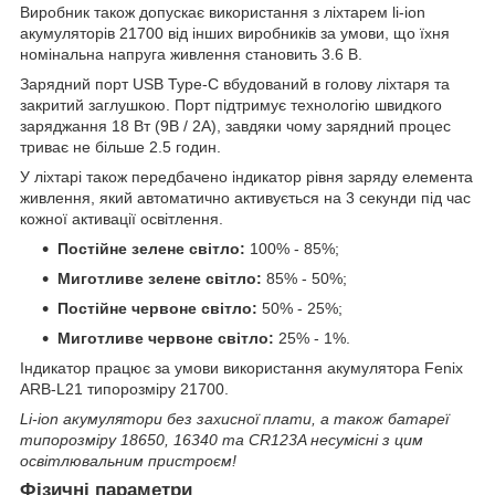
Виробник також допускає використання з ліхтарем li-ion
акумуляторів 21700 від інших виробників за умови, що їхня
номінальна напруга живлення становить 3.6 В.
Зарядний порт USB Type-C вбудований в голову ліхтаря та
закритий заглушкою. Порт підтримує технологію швидкого
заряджання 18 Вт (9В / 2А), завдяки чому зарядний процес
триває не більше 2.5 годин.
У ліхтарі також передбачено індикатор рівня заряду елемента
живлення, який автоматично активується на 3 секунди під час
кожної активації освітлення.
Постійне зелене світло:
100% - 85%;
Миготливе зелене світло:
85% - 50%;
Постійне червоне світло:
50% - 25%;
Миготливе червоне світло:
25% - 1%.
Індикатор працює за умови використання акумулятора Fenix
ARB-L21 типорозміру 21700.
Li-ion акумулятори без захисної плати, а також батареї
типорозміру 18650, 16340 та CR123A несумісні з цим
освітлювальним пристроєм!
Фізичні параметри