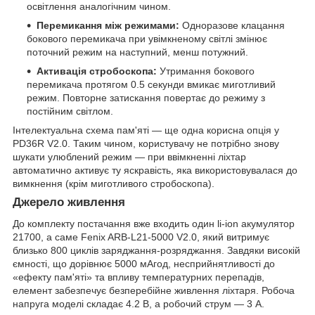
освітлення аналогічним чином.
Перемикання між режимами:
Одноразове клацання
бокового перемикача при увімкненому світлі змінює
поточний режим на наступний, менш потужний.
Активація стробоскопа:
Утримання бокового
перемикача протягом 0.5 секунди вмикає миготливий
режим. Повторне затискання повертає до режиму з
постійним світлом.
Інтелектуальна схема пам'яті — ще одна корисна опція у
PD36R V2.0. Таким чином, користувачу не потрібно знову
шукати улюблений режим — при ввімкненні ліхтар
автоматично активує ту яскравість, яка використовувалася до
вимкнення (крім миготливого стробоскопа).
Джерело живлення
До комплекту постачання вже входить один li-ion акумулятор
21700, а саме Fenix ARB-L21-5000 V2.0, який витримує
близько 800 циклів заряджання-розряджання. Завдяки високій
ємності, що дорівнює 5000 мАгод, несприйнятливості до
«ефекту пам'яті» та впливу температурних перепадів,
елемент забезпечує безперебійне живлення ліхтаря. Робоча
напруга моделі складає 4.2 В, а робочий струм — 3 А.