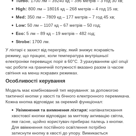
Turbo:
1700 лм – 39240 кд – 396 метрів – 3 год 30 хв;
High:
800 лм – 18016 кд – 268 метрів – 4 год 15 хв;
Med:
350 лм – 7809 кд – 177 метрів – 7 год 45 хв;
Low:
50 лм – 1107 кд – 67 метрів – 50 год;
Eco:
5 лм – 89 кд – 19 метрів – 482 год;
Strobe:
1700 лм.
У ліхтарі є захист від перегріву, який знижує яскравість
режиму, що працює, коли температура внутрішньої
електроніки перевищує поріг в 60°C. З урахуванням цієї опції
час роботи на граничній потужності вказано разом із часом
світіння на менш яскравих режимах.
Особливості керування
Модель має комбінований тип керування: за допомогою
тактичної кнопки у хвості та бічного електронного перемикача.
Кожна кнопка відповідає за окремий функціонал:
Увімкнення та вимкнення ліхтаря:
напівнатискання
хвостової кнопки відповідає за миттєву активацію світла,
яке гасне, щойно користувач прибирає палець з кнопки.
Для ввімкнення постійного освітлення потрібно
затиснути кнопку в хвості до упору. Вимикається