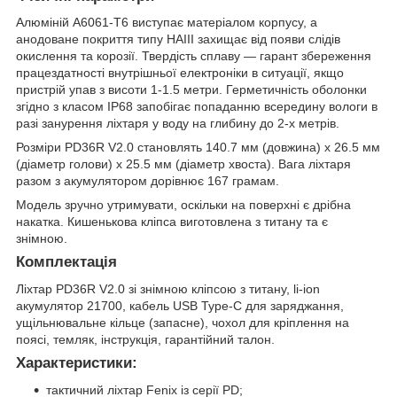
Алюміній A6061-T6 виступає матеріалом корпусу, а
анодоване покриття типу HAIII захищає від появи слідів
окислення та корозії. Твердість сплаву — гарант збереження
працездатності внутрішньої електроніки в ситуації, якщо
пристрій упав з висоти 1-1.5 метри. Герметичність оболонки
згідно з класом IP68 запобігає попаданню всередину вологи в
разі занурення ліхтаря у воду на глибину до 2-х метрів.
Розміри PD36R V2.0 становлять 140.7 мм (довжина) х 26.5 мм
(діаметр голови) х 25.5 мм (діаметр хвоста). Вага ліхтаря
разом з акумулятором дорівнює 167 грамам.
Модель зручно утримувати, оскільки на поверхні є дрібна
накатка. Кишенькова кліпса виготовлена з титану та є
знімною.
Комплектація
Ліхтар PD36R V2.0 зі знімною кліпсою з титану, li-ion
акумулятор 21700, кабель USB Type-C для заряджання,
ущільнювальне кільце (запасне), чохол для кріплення на
поясі, темляк, інструкція, гарантійний талон.
Характеристики:
тактичний ліхтар Fenix із серії PD;