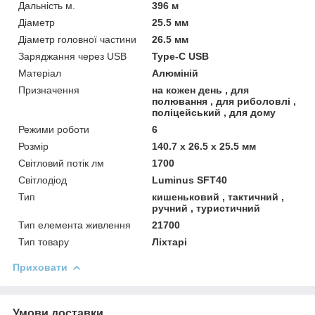
Дальність м.
396 м
Діаметр
25.5 мм
Діаметр головної частини
26.5 мм
Заряджання через USB
Type-C USB
Матеріал
Алюміній
Призначення
на кожен день , для
полювання , для риболовлі ,
поліцейський , для дому
Режими роботи
6
Розмір
140.7 х 26.5 х 25.5 мм
Світловий потік лм
1700
Світлодіод
Luminus SFT40
Тип
кишеньковий , тактичний ,
ручний , туристичний
Тип елемента живлення
21700
Тип товару
Ліхтарі
Приховати
Умови доставки