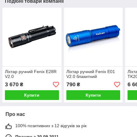
Подібні товари компанії
Ліхтар ручний Fenix E28R
Ліхтар ручний Fenix E01
Ліхт
V2.0
V2.0 блакитний
TK2
3 670
790
6 6
₴
₴
Купити
Купити
Про нас
100% позитивних з 12 відгуків за рік
Працює з 20.09.2011