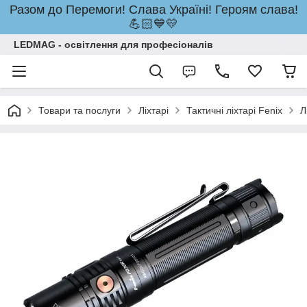
Разом до Перемоги! Слава Україні! Героям слава!
💪🏻💙💛
LEDMAG - освітлення для професіоналів
Товари та послуги
Ліхтарі
Тактичні ліхтарі Fenix
Л