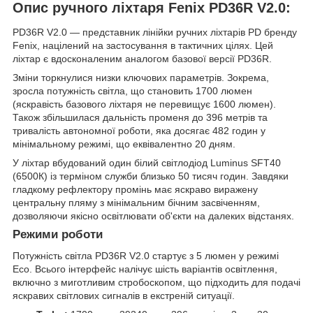
Опис ручного ліхтаря Fenix PD36R V2.0:
PD36R V2.0 — представник лінійки ручних ліхтарів PD бренду
Fenix, націлений на застосування в тактичних цілях. Цей
ліхтар є вдосконаленим аналогом базової версії PD36R.
Зміни торкнулися низки ключових параметрів. Зокрема,
зросла потужність світла, що становить 1700 люмен
(яскравість базового ліхтаря не перевищує 1600 люмен).
Також збільшилася дальність променя до 396 метрів та
тривалість автономної роботи, яка досягає 482 годин у
мінімальному режимі, що еквівалентно 20 дням.
У ліхтар вбудований один білий світлодіод Luminus SFT40
(6500К) із терміном служби близько 50 тисяч годин. Завдяки
гладкому рефлектору промінь має яскраво виражену
центральну пляму з мінімальним бічним засвіченням,
дозволяючи якісно освітлювати об'єкти на далеких відстанях.
Режими роботи
Потужність світла PD36R V2.0 стартує з 5 люмен у режимі
Eco. Всього інтерфейс налічує шість варіантів освітлення,
включно з миготливим стробоскопом, що підходить для подачі
яскравих світлових сигналів в екстреній ситуації.