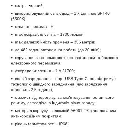
колір – чорний;
використовуваний світлодіод – 1 х Luminus SFT40
(6500К);
кількість режимів – 6;
max яскравість світла – 1700 люмен;
max далекобійність променя – 396 метрів;
до 482 годин автономної роботи (до 20 днів);
керування за допомогою хвостової кнопки та бокового
електронного перемикача;
джерело живлення – 1 х 21700;
спосіб заряджання – порт USB Type-C, що підтримує
технологію швидкого заряджання (час заряджання
становить 2.5 години);
є захист від перегріву, запам'ятовування останнього
режиму, світлодіодна індикація рівня заряду;
матеріал корпусу – алюміній A6061-T6 з анодованим
антикорозійним покриттям;
рівень герметичності – IP68;