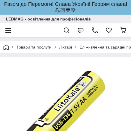
Разом до Перемоги! Слава Україні! Героям слава!
💪🏻💙💛
LEDMAG - освітлення для професіоналів
Товари та послуги
Ліхтарі
Ел живлення та зарядні пр