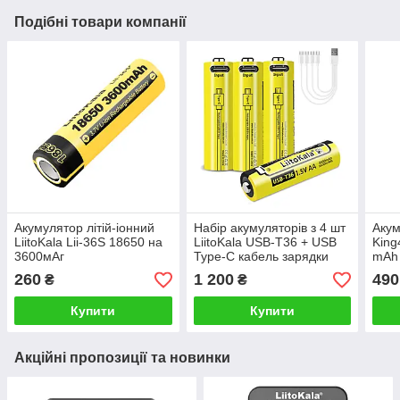
Подібні товари компанії
Акумулятор літій-іонний
Набір акумуляторів з 4 шт
Акум
LiitoKala Lii-36S 18650 на
LiitoKala USB-T36 + USB
King
3600мАг
Type-C кабель зарядки
mAh
260
1 200
490
₴
₴
Купити
Купити
Акційні пропозиції та новинки