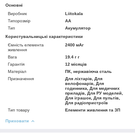
Основні
Виробник
Liitokala
Типорозмір
AA
Тип
Акумулятор
Користувальницькі характеристики
Ємність елемента
2400 мАг
живлення
Вага
19.4 г г
Гарантія
12 місяців
Матеріал
ПК, нержавіюча сталь
Призначення
Для ліхтарів, Для
велофонарів, Для
годинника, Для медичних
приладів, Для РУ моделей,
Для іграшок, Для пультів,
Для радіопристроїв
Тип товару
Елементи живлення та ЗП
Приховати