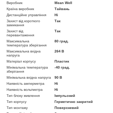
Виробник
Mean Well
Країна виробник
Тайвань
Дистанційне управління
Ні
Захист від короткого
Так
замикання
Захист від
Так
перевантаження
Максимальна
80 град.
температура зберігання
Максимальна вхідна
264 В
напруга
Матеріал корпусу
Пластик
Мінімальна температура
-40 град.
зберігання
Мінімальна вхідна напруга
90 В
Наявність амперметра
Ні
Наявність вольтметра
Ні
Тип блоку живлення
Імпульсний
Тип корпусу
Герметично закритий
Тип монтажу
Поверхневий