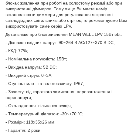
блоках живлення при роботі на холостому режимі або при
використанні діммеров. Тому якщо Ви маєте намір
встановлювати диммери для регулювання яскравості
світлодіодних світильників або стрічок, то рекомендуємо Вам
використовувати саме серію LPV.
Детальніше про блок живлення MEAN WELL LPV 15Вт 5В.:
- Діапазон вхідних напруг: 90~264 В AC/127~370 В DC;
- ККД: 77%;
- Номінальна потужність: 15Вт;
- Вихідна напруга: 5В DC;
- Вихідний струм: 0~3А;
- Ступінь пило - та вологозахисту: IP67;
- Захисту: від короткого замикання, перевантаження і
перенапруги;
- Охолодження: вільна конвекція;
- Температурний діапазон: -30~+70 ºС;
- Розміри: 118х35х26 мм;
- Гарантія: 2 роки.