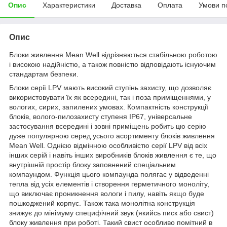
Опис
Характеристики
Доставка
Оплата
Умови п
Опис
Блоки живлення Mean Well відрізняються стабільною роботою
і високою надійністю, а також повністю відповідають існуючим
стандартам безпеки.
Блоки серії LPV мають високий ступінь захисту, що дозволяє
використовувати їх як всередині, так і поза приміщеннями, у
вологих, сирих, запилених умовах. Компактність конструкції
блоків, волого-пилозахисту ступеня IP67, універсальне
застосування всередині і зовні приміщень робить цю серію
дуже популярною серед усього асортименту блоків живлення
Mean Well. Однією відмінною особливістю серії LPV від всіх
інших серій і навіть інших виробників блоків живлення є те, що
внутрішній простір блоку заповнений спеціальним
компаундом. Функція цього компаунда полягає у відведенні
тепла від усіх елементів і створення герметичного моноліту,
що виключає проникнення вологи і пилу, навіть якщо буде
пошкоджений корпус. Також така монолітна конструкція
знижує до мінімуму специфічний звук (якийсь писк або свист)
блоку живлення при роботі. Такий свист особливо помітний в