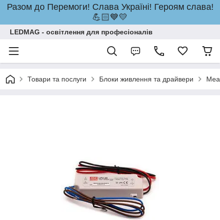
Разом до Перемоги! Слава Україні! Героям слава!
💪🏻💙💛
LEDMAG - освітлення для професіоналів
Товари та послуги
Блоки живлення та драйвери
Mea