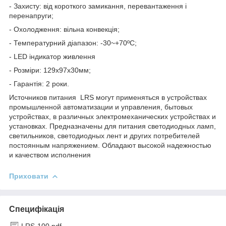
- Захисту: від короткого замикання, перевантаження і
перенапруги;
- Охолодження: вільна конвекція;
- Температурний діапазон: -30~+70ºС;
- LED індикатор живлення
- Розміри: 129х97х30мм;
- Гарантія: 2 роки.
Источников питания LRS могут применяться в устройствах
промышленной автоматизации и управления, бытовых
устройствах, в различных электромеханических устройствах и
установках. Предназначены для питания светодиодных ламп,
светильников, светодиодных лент и других потребителей
постоянным напряжением. Обладают высокой надежностью
и качеством исполнения
Приховати
Специфікація
LRS-100.pdf