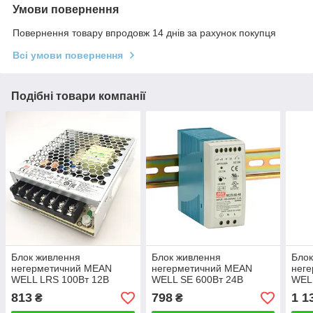
Умови повернення
Повернення товару впродовж 14 днів за рахунок покупця
Всі умови повернення
Подібні товари компанії
Блок живлення
Блок живлення
Блок
негерметичний MEAN
негерметичний MEAN
нег
WELL LRS 100Вт 12В
WELL SE 600Вт 24В
WEL
813
798
1 1
₴
₴