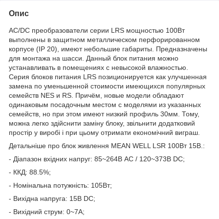
Опис
АC/DC преобразователи серии LRS мощностью 100Вт
выполнены в защитном металлическом перфорированном
корпусе (IP 20), имеют небольшие габариты. Предназначены
для монтажа на шасси. Данный блок питания можно
устанавливать в помещениях с невысокой влажностью.
Серия блоков питания LRS позиционируется как улучшенная
замена по уменьшенной стоимости имеющихся популярных
семейств NES и RS. Причём, новые модели обладают
одинаковым посадочным местом с моделями из указанных
семейств, но при этом имеют низкий профиль 30мм. Тому,
можна легко здійснити заміну блоку, звільнити додатковий
простір у виробі і при цьому отримати економічний виграш.
Детальніше про блок живлення MEAN WELL LSR 100Вт 15В.:
- Діапазон вхідних напруг: 85~264В AC / 120~373В DC;
- ККД: 88.5%;
- Номінальна потужність: 105Вт;
- Вихідна напруга: 15В DC;
- Вихідний струм: 0~7А;