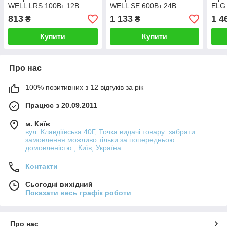
WELL LRS 100Вт 12В
WELL SE 600Вт 24В
ELG
813
1 133
1 4
₴
₴
Купити
Купити
Про нас
100% позитивних з 12 відгуків за рік
Працює з 20.09.2011
м. Київ
вул. Клавдіївська 40Г, Точка видачі товару: забрати
замовлення можливо тільки за попередньою
домовленістю., Київ, Україна
Контакти
Сьогодні вихідний
Показати весь графік роботи
Про нас