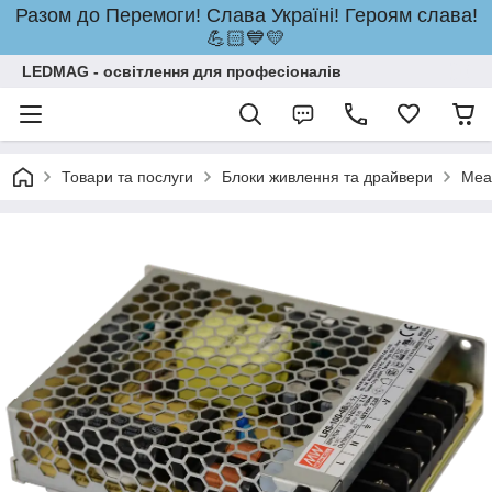
Разом до Перемоги! Слава Україні! Героям слава!
💪🏻💙💛
LEDMAG - освітлення для професіоналів
Товари та послуги
Блоки живлення та драйвери
Mea