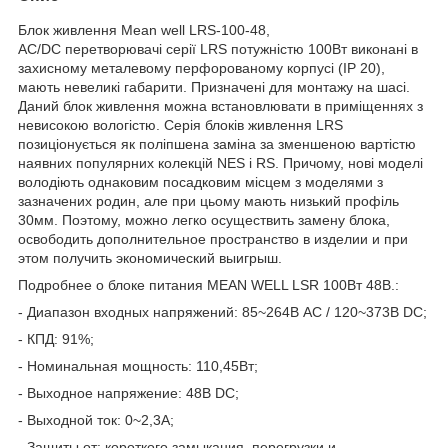
Блок живлення Mean well LRS-100-48,
АС/DC перетворювачі серії LRS потужністю 100Вт виконані в
захисному металевому перфорованому корпусі (IP 20),
мають невеликі габарити. Призначені для монтажу на шасі.
Даний блок живлення можна встановлювати в приміщеннях з
невисокою вологістю. Серія блоків живлення LRS
позиціонується як поліпшена заміна за зменшеною вартістю
наявних популярних колекцій NES і RS. Причому, нові моделі
володіють однаковим посадковим місцем з моделями з
зазначених родин, але при цьому мають низький профіль
30мм. Поэтому, можно легко осуществить замену блока,
освободить дополнительное пространство в изделии и при
этом получить экономический выигрыш.
Подробнее о блоке питания MEAN WELL LSR 100Вт 48В.:
- Диапазон входных напряжений: 85~264В AC / 120~373В DC;
- КПД: 91%;
- Номинальная мощность: 110,45Вт;
- Выходное напряжение: 48В DC;
- Выходной ток: 0~2,3А;
- Защиты от: короткого замыкания, перегрузки и