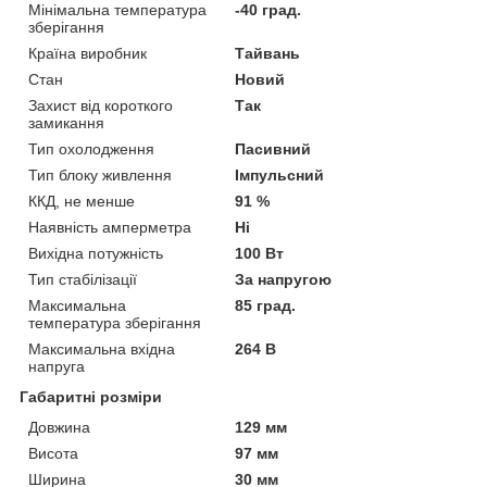
Мінімальна температура
-40 град.
зберігання
Країна виробник
Тайвань
Стан
Новий
Захист від короткого
Так
замикання
Тип охолодження
Пасивний
Тип блоку живлення
Імпульсний
ККД, не менше
91 %
Наявність амперметра
Ні
Вихідна потужність
100 Вт
Тип стабілізації
За напругою
Максимальна
85 град.
температура зберігання
Максимальна вхідна
264 В
напруга
Габаритні розміри
Довжина
129 мм
Висота
97 мм
Ширина
30 мм