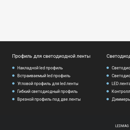
Профиль для светодиодной ленты
Светодиод
Накладной led профиль
Светодио
Встраиваемый led профиль
Светодио
Угловой профиль для led ленты
LED лента
Гибкий светодиодный профиль
Контролл
Врезной профиль под две ленты
Диммеры