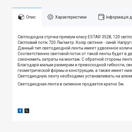
Опис
Характеристики
Інформація 
Світлодіодна стрічка преміум класу ESTAR 3528, 120 світло
Світловий потік 720 Лм/метр. Колір світіння - синій. Напру
Данный тип светодиодной ленты имеет удвоенное количес
Соответственно световой поток от такой ленты будет в д
сэкономить затраты на монтаж. С обратной стороны лен
Благодаря малым размерам и превосходной гибкости, св
геометрической формы и конструкции, а также имеет низ
Светодиодную ленту необходимо устанавливать на алюми
Светодиодная лента в силиконе продается кратно 5м.