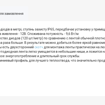
для замовлення
діодів в метрі, ступінь захисту IP65, передбачає установку у примі
га живлення - 12В. Споживана потужність - 9,6 Вт/м.
тво диодов (120 шт/метр) по сравнению с лентой обычной плотно
ва раза больше. В результате можно добиться более яркой равном
ты есть двухсторонний
скотч
для монтажа ленты практически на лю
етодиодная лента легко умещается в небольшие ниши, и ложится 
кое энергопотребление и длительный срок службы.
ниевый профиль для лучшего теплоотвода, что значительно прод