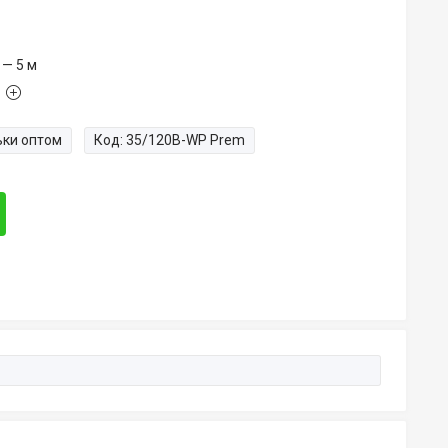
 — 5 м
ьки оптом
Код:
35/120B-WP Prem