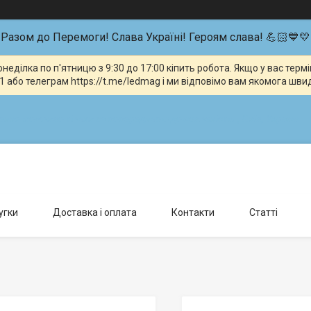
Разом до Перемоги! Слава Україні! Героям слава! 💪🏻💙💛
неділка по п'ятницю з 9:30 до 17:00 кіпить робота. Якщо у вас тер
 або телеграм https://t.me/ledmag і ми відповімо вам якомога шви
влення можливо тільки за попередньою домовленістю., Київ, Україна
угки
Доставка і оплата
Контакти
Статті