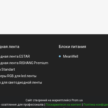
ная лента
Блоки питания
дная лента ESTAR
MeanWell
дная лента RISHANG Premium
 Standart
еры RGB для led ленты
 для светодиодной ленты
Сайт створений на маркетплейсі
Prom.ua
LEDMAG - освітлення для професіоналів |
Поскаржитися на контент
|
Політика конфіде