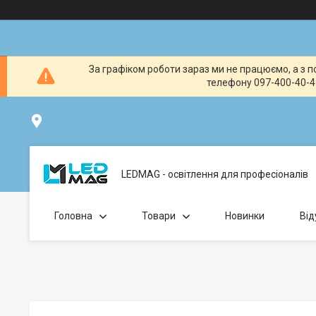
За графіком роботи зараз ми не працюємо, а з по
телефону 097-400-40-41
вул. Клавдіївська 40Г, Точка видачі товару: забрати замо
LEDMAG - освітлення для професіоналів
Головна
Товари
Новинки
Від