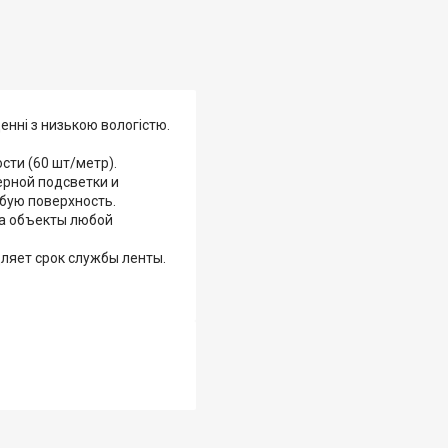
щенні з низькою вологістю.
сти (60 шт/метр).
ерной подсветки и
бую поверхность.
на объекты любой
ляет срок службы ленты.