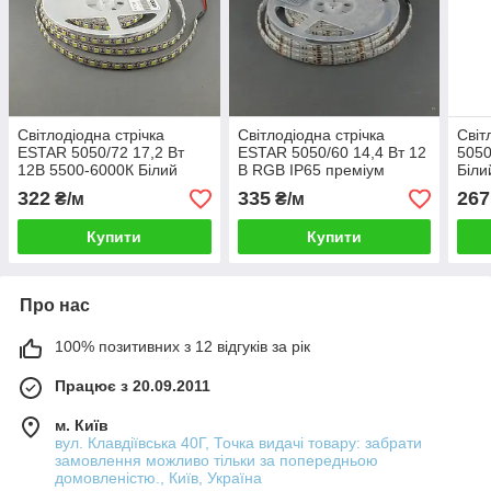
Світлодіодна стрічка
Світлодіодна стрічка
Світ
ESTAR 5050/72 17,2 Вт
ESTAR 5050/60 14,4 Вт 12
5050
12В 5500-6000К Білий
В RGB IP65 преміум
Біли
IP20 преміум
322
335
267
₴/м
₴/м
Купити
Купити
Про нас
100% позитивних з 12 відгуків за рік
Працює з 20.09.2011
м. Київ
вул. Клавдіївська 40Г, Точка видачі товару: забрати
замовлення можливо тільки за попередньою
домовленістю., Київ, Україна