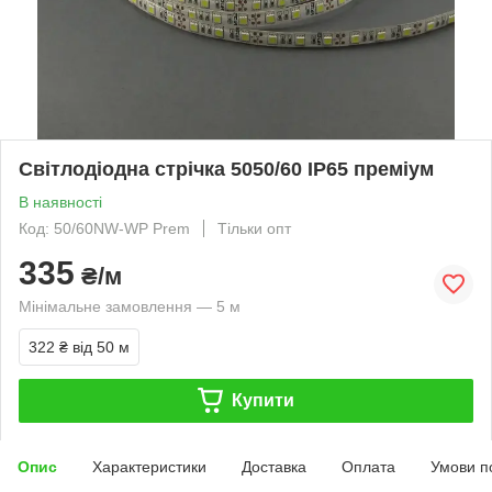
Світлодіодна стрічка 5050/60 IP65 преміум
В наявності
Код: 50/60NW-WP Prem
Тільки опт
335
₴/м
Мінімальне замовлення — 5 м
322 ₴
від 50 м
Купити
Опис
Характеристики
Доставка
Оплата
Умови п