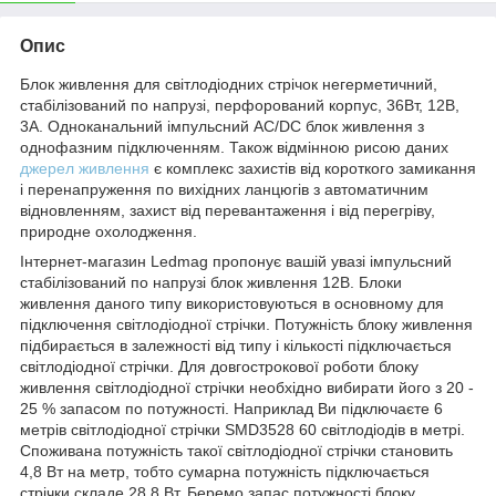
Опис
Блок живлення для світлодіодних стрічок негерметичний,
стабілізований по напрузі, перфорований корпус, 36Вт, 12В,
3А. Одноканальний імпульсний AC/DC блок живлення з
однофазним підключенням. Також відмінною рисою даних
джерел живлення
є комплекс захистів від короткого замикання
і перенапруження по вихідних ланцюгів з автоматичним
відновленням, захист від перевантаження і від перегріву,
природне охолодження.
Інтернет-магазин Ledmag пропонує вашій увазі імпульсний
стабілізований по напрузі блок живлення 12В. Блоки
живлення даного типу використовуються в основному для
підключення світлодіодної стрічки. Потужність блоку живлення
підбирається в залежності від типу і кількості підключається
світлодіодної стрічки. Для довгострокової роботи блоку
живлення світлодіодної стрічки необхідно вибирати його з 20 -
25 % запасом по потужності. Наприклад Ви підключаєте 6
метрів світлодіодної стрічки SMD3528 60 світлодіодів в метрі.
Споживана потужність такої світлодіодної стрічки становить
4,8 Вт на метр, тобто сумарна потужність підключається
стрічки складе 28,8 Вт. Беремо запас потужності блоку