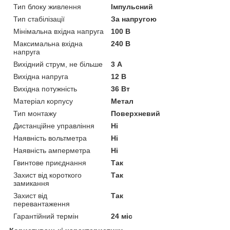
Тип блоку живлення
Імпульсний
Тип стабілізації
За напругою
Мінімальна вхідна напруга
100 В
Максимальна вхідна
240 В
напруга
Вихідний струм, не більше
3 А
Вихідна напруга
12 В
Вихідна потужність
36 Вт
Матеріал корпусу
Метал
Тип монтажу
Поверхневий
Дистанційне управління
Ні
Наявність вольтметра
Ні
Наявність амперметра
Ні
Гвинтове приєднання
Так
Захист від короткого
Так
замикання
Захист від
Так
перевантаження
Гарантійний термін
24 міс