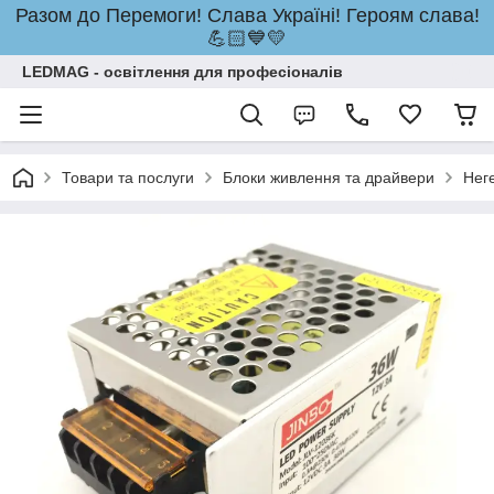
Разом до Перемоги! Слава Україні! Героям слава!
💪🏻💙💛
LEDMAG - освітлення для професіоналів
Товари та послуги
Блоки живлення та драйвери
Нег