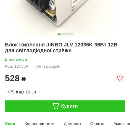
Блок живлення JINBO JLV-12036K 36Вт 12В
для світлодіодної стрічки
В наявності
Код: 12036K
Опт і роздріб
528
₴
475 ₴
від 10 шт.
Купити
Опис
Характеристики
Доставка
Оплата
Умови п