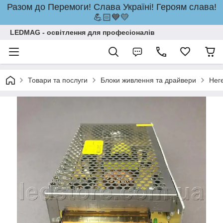
Разом до Перемоги! Слава Україні! Героям слава!
💪🏻💙💛
LEDMAG - освітлення для професіоналів
Товари та послуги
Блоки живлення та драйвери
Нег