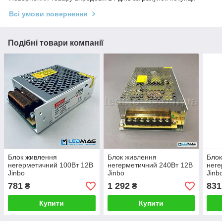
Всі умови повернення
Подібні товари компанії
Блок живлення
Блок живлення
Блок
негерметичний 100Вт 12В
негерметичний 240Вт 12В
неге
Jinbo
Jinbo
Jinb
781
1 292
831
₴
₴
Купити
Купити