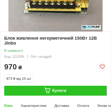
Блок живлення негерметичний 150Вт 12В
Jinbo
В наявності
Код: 12150K
Опт і роздріб
970
₴
873 ₴
від 10 шт.
Купити
Опис
Характеристики
Доставка
Оплата
Умови п