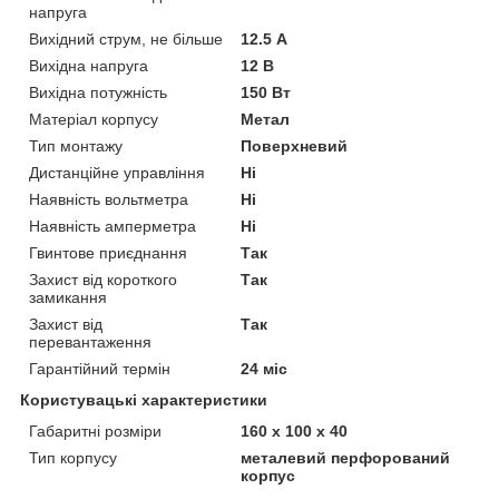
напруга
Вихідний струм, не більше
12.5 А
Вихідна напруга
12 В
Вихідна потужність
150 Вт
Матеріал корпусу
Метал
Тип монтажу
Поверхневий
Дистанційне управління
Ні
Наявність вольтметра
Ні
Наявність амперметра
Ні
Гвинтове приєднання
Так
Захист від короткого
Так
замикання
Захист від
Так
перевантаження
Гарантійний термін
24 міс
Користувацькі характеристики
Габаритні розміри
160 х 100 х 40
Тип корпусу
металевий перфорований
корпус