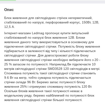
Опис
Блок живлення для світлодіодних стрічок негерметичний,
стабілізований по напрузі, перфорований корпус, 150Вт, 12В,
12,5 А.
Інтернет-магазин Ledmag пропонує купити імпульсний
стабілізований по напрузі блок живлення 12В. Блоки
живлення даного типу використовуються в основному для
підключення світлодіодної стрічки. Потужність блоку живлення
підбирається в залежності від типу і кількості підключається
світлодіодної стрічки. Для довгострокової роботи блоку
живлення світлодіодної стрічки необхідно вибирати його з 20 -
25 % запасом по потужності. Наприклад Ви підключаєте 10
метрів світлодіодної стрічки SMD3528 120 світлодіодів в метрі.
Споживана потужність такої світлодіодної стрічки становить
9.6 Вт на метр, тобто сумарна потужність підключається
стрічки складе 96 Вт. Беремо запас потужності блоку
живлення 25% і отримуємо споживану потужність 120 Вт.
Оскільки блоків живлення такої потужності немає в
модельному ряду, беремо найближчий по потужності блок
живлення світлодіодної стрічки більшої потужності.