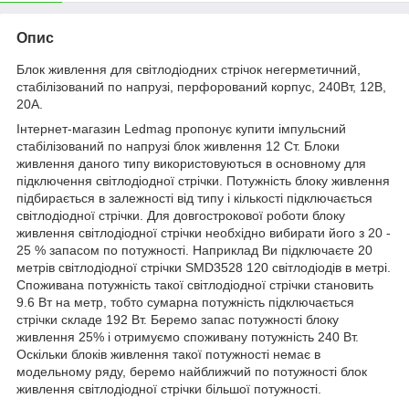
Опис
Блок живлення для світлодіодних стрічок негерметичний,
стабілізований по напрузі, перфорований корпус, 240Вт, 12В,
20А.
Інтернет-магазин Ledmag пропонує купити імпульсний
стабілізований по напрузі блок живлення 12 Ст. Блоки
живлення даного типу використовуються в основному для
підключення світлодіодної стрічки. Потужність блоку живлення
підбирається в залежності від типу і кількості підключається
світлодіодної стрічки. Для довгострокової роботи блоку
живлення світлодіодної стрічки необхідно вибирати його з 20 -
25 % запасом по потужності. Наприклад Ви підключаєте 20
метрів світлодіодної стрічки SMD3528 120 світлодіодів в метрі.
Споживана потужність такої світлодіодної стрічки становить
9.6 Вт на метр, тобто сумарна потужність підключається
стрічки складе 192 Вт. Беремо запас потужності блоку
живлення 25% і отримуємо споживану потужність 240 Вт.
Оскільки блоків живлення такої потужності немає в
модельному ряду, беремо найближчий по потужності блок
живлення світлодіодної стрічки більшої потужності.