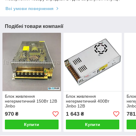
Всі умови повернення
Подібні товари компанії
Блок живлення
Блок живлення
Блок
негерметичний 150Вт 12В
негерметичний 400Вт
неге
Jinbo
Jinbo 12В
Jinb
970
1 643
781
₴
₴
Купити
Купити