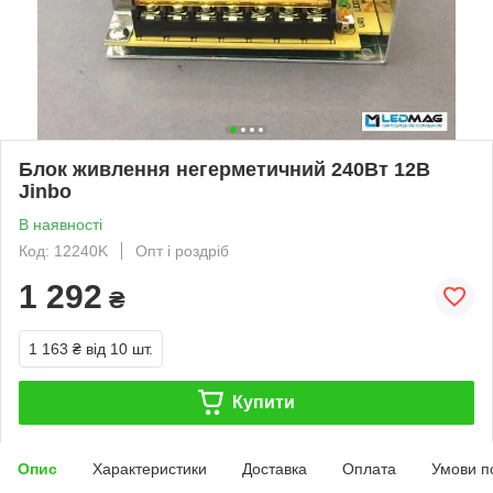
Блок живлення негерметичний 240Вт 12В
Jinbo
В наявності
Код: 12240K
Опт і роздріб
1 292
₴
1 163 ₴
від 10 шт.
Купити
Опис
Характеристики
Доставка
Оплата
Умови п