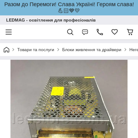
Разом до Перемоги! Слава Україні! Героям слава!
💪🏻💙💛
LEDMAG - освітлення для професіоналів
Товари та послуги
Блоки живлення та драйвери
Нег