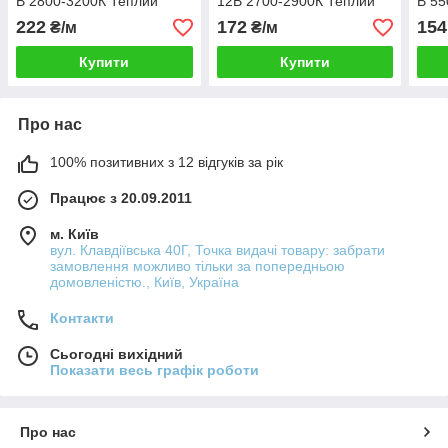
В 2800-3200К Теплий
12В 2700-2900К Теплий
В 55
білий IP20 преміум
білий IP20 преміум
пре
222
172
154
₴/м
₴/м
Купити
Купити
Про нас
100% позитивних з 12 відгуків за рік
Працює з 20.09.2011
м. Київ
вул. Клавдіївська 40Г, Точка видачі товару: забрати
замовлення можливо тільки за попередньою
домовленістю., Київ, Україна
Контакти
Сьогодні вихідний
Показати весь графік роботи
Про нас