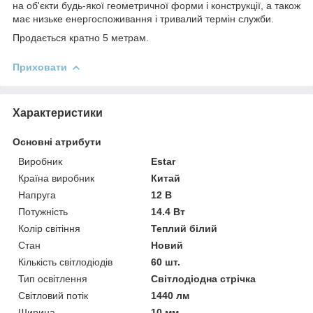
на об'єкти будь-якої геометричної форми і конструкції, а також
має низьке енергоспоживання і тривалий термін служби.
Продається кратно 5 метрам.
Приховати
Характеристики
Основні атрибути
Виробник
Estar
Країна виробник
Китай
Напруга
12 В
Потужність
14.4 Вт
Колір світіння
Теплий білий
Стан
Новий
Кількість світлодіодів
60 шт.
Тип освітлення
Світлодіодна стрічка
Світловий потік
1440 лм
Ширина
10 мм