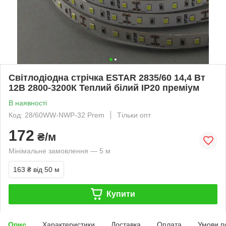
Світлодіодна стрічка ESTAR 2835/60 14,4 Вт
12В 2800-3200К Теплий білий IP20 преміум
В наявності
Код: 28/60WW-NWP-32 Prem
Тільки опт
172
₴/м
Мінімальне замовлення — 5 м
163 ₴
від 50 м
Купити
Опис
Характеристики
Доставка
Оплата
Умови п