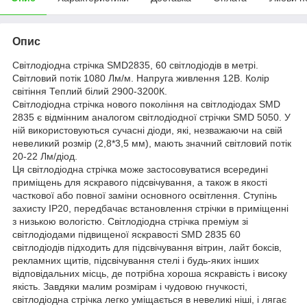
Опис
Світлодіодна стрічка SMD2835, 60 світлодіодів в метрі.
Світловий потік 1080 Лм/м. Напруга живлення 12В. Колір
світіння Теплий білий 2900-3200К.
Світлодіодна стрічка нового покоління на світлодіодах SMD
2835 є відмінним аналогом світлодіодної стрічки SMD 5050. У
ній використовуються сучасні діоди, які, незважаючи на свій
невеликий розмір (2,8*3,5 мм), мають значний світловий потік
20-22 Лм/діод.
Ця світлодіодна стрічка може застосовуватися всередині
приміщень для яскравого підсвічування, а також в якості
часткової або повної заміни основного освітлення. Ступінь
захисту IP20, передбачає встановлення стрічки в приміщенні
з низькою вологістю. Світлодіодна стрічка преміум зі
світлодіодами підвищеної яскравості SMD 2835 60
світлодіодів підходить для підсвічування вітрин, лайт боксів,
рекламних щитів, підсвічування стелі і будь-яких інших
відповідальних місць, де потрібна хороша яскравість і високу
якість. Завдяки малим розмірам і чудовою гнучкості,
світлодіодна стрічка легко уміщається в невеликі ніші, і лягає