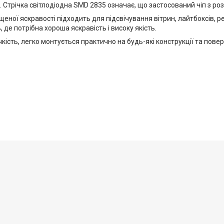
. Стрічка світлодіодна SMD 2835 означає, що застосований чіп з роз
щеної яскравості підходить для підсвічування вітрин, лайтбоксів, 
, де потрібна хороша яскравість і високу якість.
чкість, легко монтується практично на будь-які конструкції та пове