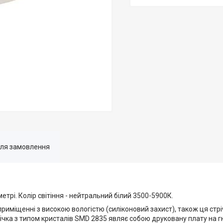
для замовлення
етрі. Колір світіння - нейтральний білий 3500-5900К.
 приміщенні з високою вологістю (силіконовий захист), також ця ст
трічка з типом кристалів SMD 2835 являє собою друковану плату на гн