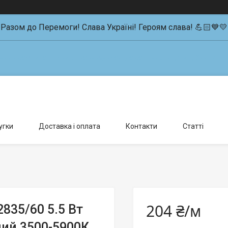
Разом до Перемоги! Слава Україні! Героям слава! 💪🏻💙💛
влення можливо тільки за попередньою домовленістю., Київ, Україна
угки
Доставка і оплата
Контакти
Статті
204 ₴/м
835/60 5.5 Вт
лий 3500-5900К