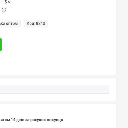
 — 5 м
ьки оптом
Код:
8240
тягом 14 днів
за рахунок покупця