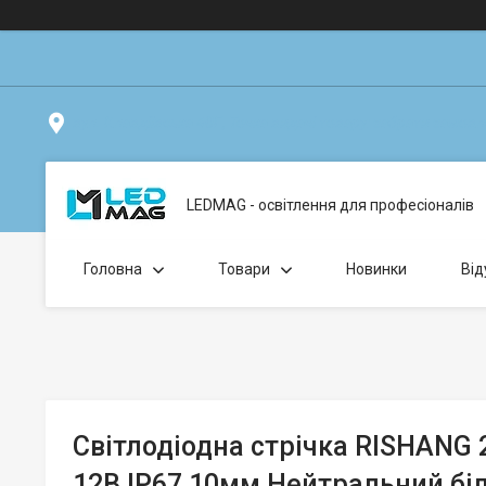
вул. Клавдіївська 40Г, Точка видачі товару: забрати замо
LEDMAG - освітлення для професіоналів
Головна
Товари
Новинки
Від
Світлодіодна стрічка RISHANG 2
12В IP67 10мм Нейтральний бі