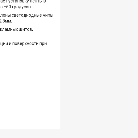
ает установку ленты в
о +60 градусов.
еплены светодиодные чипы
2.8мм.
екламных щитов,
ции и поверхности при