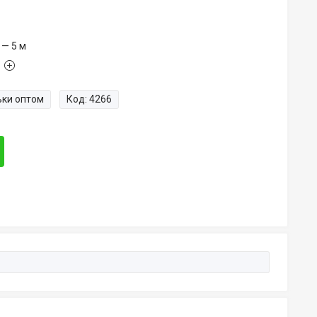
 — 5 м
ьки оптом
Код:
4266