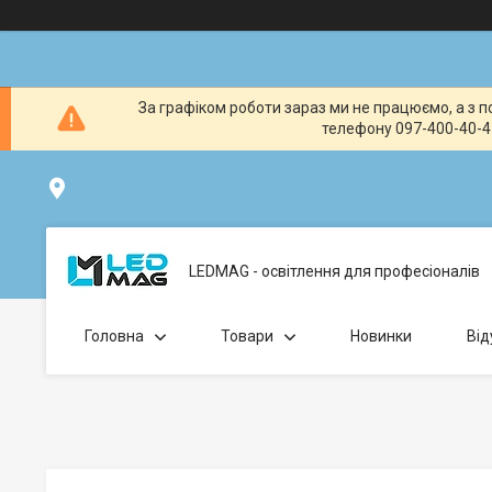
За графіком роботи зараз ми не працюємо, а з по
телефону 097-400-40-41
вул. Клавдіївська 40Г, Точка видачі товару: забрати замо
LEDMAG - освітлення для професіоналів
Головна
Товари
Новинки
Від