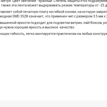
метре. Цвет свечения - красный. Степень защиты IP64 подразумев
также эта лента может выдерживать резкие температуры от -25 д
авляет собой печатную плату на гибкой основе, на которую закр
одная SMD 3528 означает, что применен чип с размером 3.5 мм х 
вышенной яркости подходит для подсветки витрин, лайтбоксов, р
де нужна хорошая яркость и высокое качество.
шую гибкость, легко монтируется практически на любые конструк