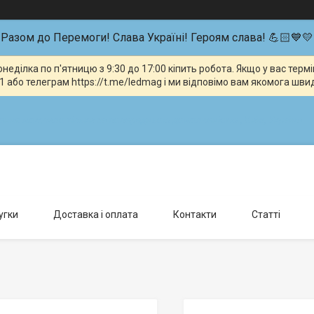
Разом до Перемоги! Слава Україні! Героям слава! 💪🏻💙💛
неділка по п'ятницю з 9:30 до 17:00 кіпить робота. Якщо у вас тер
 або телеграм https://t.me/ledmag і ми відповімо вам якомога шви
влення можливо тільки за попередньою домовленістю., Київ, Україна
угки
Доставка і оплата
Контакти
Статті