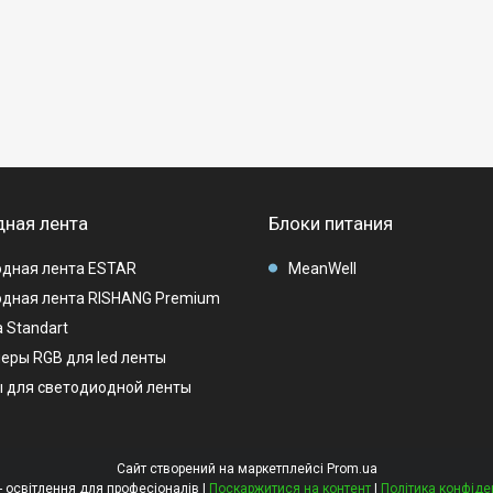
ная лента
Блоки питания
дная лента ESTAR
MeanWell
дная лента RISHANG Premium
 Standart
еры RGB для led ленты
 для светодиодной ленты
Сайт створений на маркетплейсі
Prom.ua
LEDMAG - освітлення для професіоналів |
Поскаржитися на контент
|
Політика конфіде