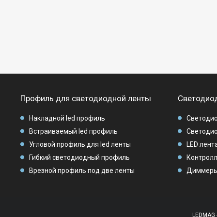
Профиль для светодиодной ленты
Светодиод
Накладной led профиль
Светодио
Встраиваемый led профиль
Светодио
Угловой профиль для led ленты
LED лента
Гибкий светодиодный профиль
Контролл
Врезной профиль под две ленты
Диммеры