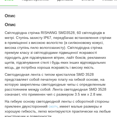
Опис
Опис
Світлодіодна стрічка RISHANG SMD3528, 60 світлодіодів в
метрі. Ступінь захисту IP67, передбачає встановлення стрічки
в приміщенні з високою вологістю (в силіконовому кожусі,
висока ступінь пило вологозахисту). Світлодіодна стрічка
преміум класу зі світлодіодами підвищеної яскравості
підходить для підсвічування вітрин, лайт боксів, рекламних
щитів, підсвічування стелі і будь-яких інших відповідальних
місць, де потрібна хороша яскравість і високу якість.
Светодиодная лента с типом кристаллов SMD 3528
представляет собой печатную плату на гибкой основе, на
которую закреплены светодиодные чипы с определенным
расстоянием между собой. Лента светодиодная SMD 3528
означает, что применен чип с размером 3.5 мм х 2.8 мм.
На гибкую основу светодиодной ленты с оборотной стороны
приклеен двухсторонний
скотч
, имеет малые размеры и
хорошую гибкость, легко монтируются практически на любые
конструкции и поверхности.