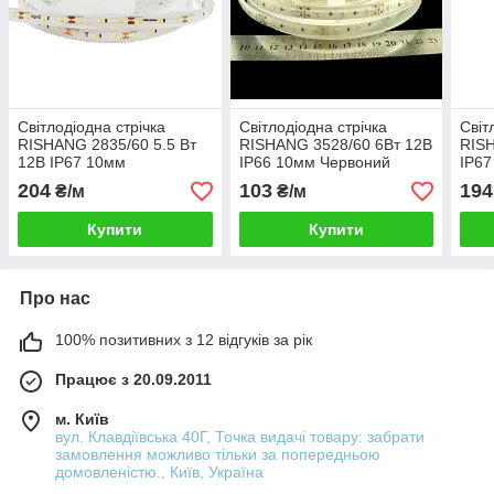
Світлодіодна стрічка
Світлодіодна стрічка
Світ
RISHANG 2835/60 5.5 Вт
RISHANG 3528/60 6Вт 12В
RIS
12В IP67 10мм
IP66 10мм Червоний
IP67
Нейтральний білий 3500-
204
103
194
₴/м
₴/м
5900К
Купити
Купити
Про нас
100% позитивних з 12 відгуків за рік
Працює з 20.09.2011
м. Київ
вул. Клавдіївська 40Г, Точка видачі товару: забрати
замовлення можливо тільки за попередньою
домовленістю., Київ, Україна