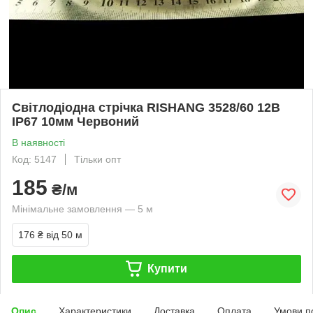
Світлодіодна стрічка RISHANG 3528/60 12В
IP67 10мм Червоний
В наявності
Код: 5147
Тільки опт
185
₴/м
Мінімальне замовлення — 5 м
176 ₴
від 50 м
Купити
Опис
Характеристики
Доставка
Оплата
Умови п