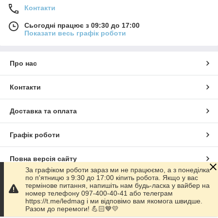
Контакти
Сьогодні працює з 09:30 до 17:00
Показати весь графік роботи
Про нас
Контакти
Доставка та оплата
Графік роботи
Повна версія сайту
За графіком роботи зараз ми не працюємо, а з понеділка
по п'ятницю з 9:30 до 17:00 кіпить робота. Якщо у вас
Сайт створено на маркетплейсі
Prom.ua
термінове питання, напишіть нам будь-ласка у вайбер на
номер телефону 097-400-40-41 або телеграм
https://t.me/ledmag і ми відповімо вам якомога швидше.
Політика конфіденційності
Разом до перемоги! 💪🏻💙💛