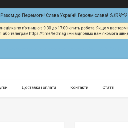
Разом до Перемоги! Слава Україні! Героям слава! 💪🏻💙💛
неділка по п'ятницю з 9:30 до 17:00 кіпить робота. Якщо у вас тер
 або телеграм https://t.me/ledmag і ми відповімо вам якомога шви
влення можливо тільки за попередньою домовленістю., Київ, Україна
угки
Доставка і оплата
Контакти
Статті