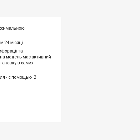
аксимальною
м 24 місяці.
рфорації та
Дана модель має активний
тановку в самих
ля - с помощью 2