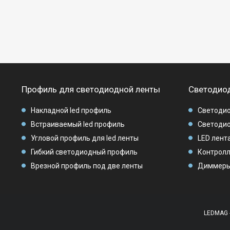
Профиль для светодиодной ленты
Светодиод
Накладной led профиль
Светодио
Встраиваемый led профиль
Светодио
Угловой профиль для led ленты
LED лента
Гибкий светодиодный профиль
Контролл
Врезной профиль под две ленты
Диммеры