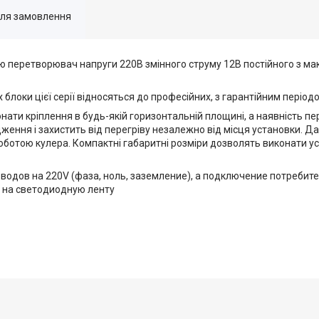
для замовлення
 перетворювач напруги 220В змінного струму 12В постійного з м
локи цієї серії відносяться до професійних, з гарантійним періодо
ти кріплення в будь-якій горизонтальній площині, а наявність пе
ження і захистить від перегріву незалежно від місця установки. 
ботою кулера. Компактні габаритні розміри дозволять виконати ус
одов на 220V (фаза, ноль, заземление), а подключение потребите
р на светодиодную ленту