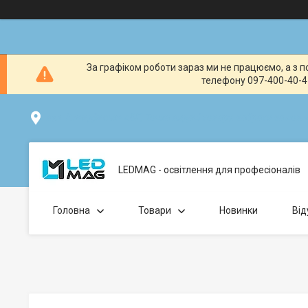
За графіком роботи зараз ми не працюємо, а з по
телефону 097-400-40-41
вул. Клавдіївська 40Г, Точка видачі товару: забрати замо
LEDMAG - освітлення для професіоналів
Головна
Товари
Новинки
Від