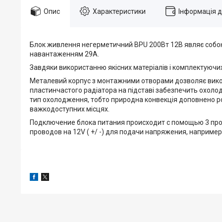
Опис
Характеристики
Інформація 
Блок живлення негерметичний BPU 200Вт 12В являє собою
навантаженням 29А.
Завдяки використанню якісних матеріалів і комплектуючих б
Металевий корпус з монтажними отворами дозволяє викона
пластинчастого радіатора на підставі забезпечить охолод
тип охолодження, тобто природна конвекція доповнено ро
важкодоступних місцях.
Подключение блока питания происходит с помощью 3 пров
проводов на 12V ( +/ -) для подачи напряжения, наприме