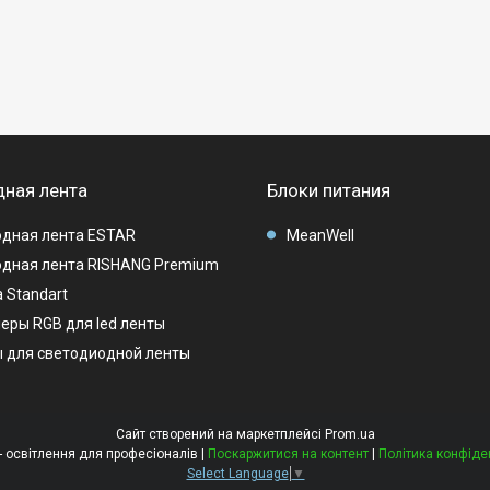
ная лента
Блоки питания
дная лента ESTAR
MeanWell
дная лента RISHANG Premium
 Standart
еры RGB для led ленты
 для светодиодной ленты
Сайт створений на маркетплейсі
Prom.ua
LEDMAG - освітлення для професіоналів |
Поскаржитися на контент
|
Політика конфіде
Select Language
▼