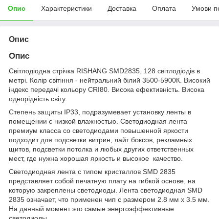
Опис
Характеристики
Доставка
Оплата
Умови п
Опис
Опис
Світлодіодна стрічка RISHANG SMD2835, 128 світлодіодів в
метрі. Колір світіння - нейтральний білий 3500-5900К. Високий
індекс передачі кольору CRI80. Висока ефективність. Висока
однорідність світу.
Степень защиты IP33, подразумевает установку ленты в
помещении с низкой влажностью. Светодиодная лента
премиум класса со светодиодами повышенной яркости
подходит для подсветки витрин, лайт боксов, рекламных
щитов, подсветки потолка и любых других ответственных
мест, где нужна хорошая яркость и высокое качество.
Светодиодная лента с типом кристаллов SMD 2835
представляет собой печатную плату на гибкой основе, на
которую закреплены светодиоды. Лента светодиодная SMD
2835 означает, что применен чип с размером 2.8 мм х 3.5 мм.
На данный момент это самые энергоэффективные
светодиоды.