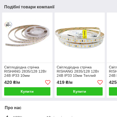
Подібні товари компанії
Світлодіодна стрічка
Світлодіодна стрічка
Світ
RISHANG 2835/128 12Вт
RISHANG 2835/128 12Вт
RIS
24В IP33 10мм
24В IP33 10мм Теплий
24В 
Нейтральний білий 5000К
білий 3000К CRI90
біли
420
419
425
₴/м
₴/м
CRI90
RD00C8TC-A
Купити
Купити
Про нас