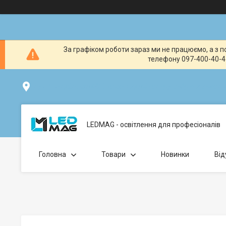
За графіком роботи зараз ми не працюємо, а з по
телефону 097-400-40-41
вул. Клавдіївська 40Г, Точка видачі товару: забрати замо
LEDMAG - освітлення для професіоналів
Головна
Товари
Новинки
Від