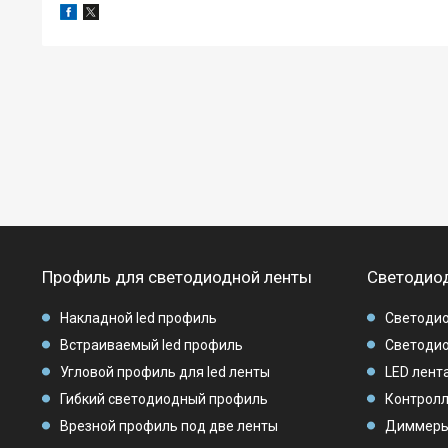
Профиль для светодиодной ленты
Светодиод
Накладной led профиль
Светодио
Встраиваемый led профиль
Светодио
Угловой профиль для led ленты
LED лента
Гибкий светодиодный профиль
Контролл
Врезной профиль под две ленты
Диммеры