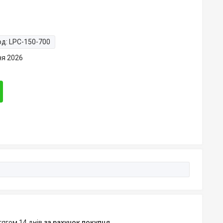
од:
LPC-150-700
ня 2026
тягом 14 днів
за рахунок покупця