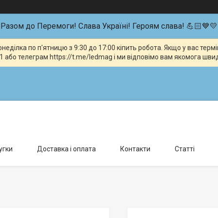
Разом до Перемоги! Слава Україні! Героям слава! 💪🏻💙💛
неділка по п'ятницю з 9:30 до 17:00 кіпить робота. Якщо у вас тер
 або телеграм https://t.me/ledmag і ми відповімо вам якомога шви
влення можливо тільки за попередньою домовленістю., Київ, Україна
угки
Доставка і оплата
Контакти
Статті