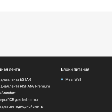
ная лента
Блоки питания
дная лента ESTAR
MeanWell
дная лента RISHANG Premium
 Standart
еры RGB для led ленты
 для светодиодной ленты