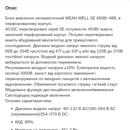
Опис
Блок живлення негерметичний MEAN WELL SE 450Вт 48В, в
перфорованому корпусі.
А
C
/
DC
перетворювачі серій
SE
потужністю 450Вт мають
захисний перфорований корпус. Потужні перетворювачі
мають вбудований вентилятор для примусового
охолодження. Діапазон вхідних напруг змінного струму від
85В до 264В частотою від 47Гц до 63Гц або від 120В до 370В
постійної напруги. Вхідний діапазон змінної напруги
вибирається за допомогою перемикача.
Регулювання вихідної напруги ±10%. Електрична міцність
ізоляції 3000В, захист від короткого замикання і
перенапруження по вихідних ланцюгів з автоматичним
відновленням. Обмеження пускового струму і м'який старт.
Вбудована функція дистанційного включення/вимикання.
Світлодіодна індикація включення.
Основні характеристики:
Діапазон вхідних напруг: 90~132 В AC/180~264 В AC
(перемикання)/254~370 В DC;
ККД: 88%;
Номінальна потужність: 451,2 Вт;