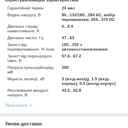
Гарантійний термін
24 мес
Вхідна напруга, В
90...132/180...264 AC, вибір
перемикачем; 254...370 DC
Діапазон струму
0...9.4
навантаження, А
Діапазон частот, Гц
47...63
Захист від
105...150 з
перевантаження, % Іном
автовосстановлением
Захист від перенапруги,
57.6...67.2
Uвих, В
Напруга пульсацій/шуму,
200
мВ
Міцність ізоляції, кВ
3 (вхід-вихід), 1.5 (вхід-
корпус), 0,5 (вихід-корпус)
Регулювання вихідної
43.2...52.8
напруги, В
Приховати
Умови доставки