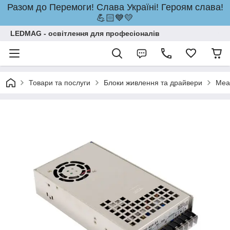
Разом до Перемоги! Слава Україні! Героям слава!
💪🏻💙💛
LEDMAG - освітлення для професіоналів
Товари та послуги
Блоки живлення та драйвери
Mea