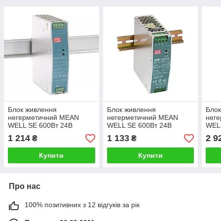
Блок живлення
Блок живлення
Блок
негерметичний MEAN
негерметичний MEAN
нег
WELL SE 600Вт 24В
WELL SE 600Вт 24В
WEL
1 214
1 133
2 9
₴
₴
Купити
Купити
Про нас
100% позитивних з 12 відгуків за рік