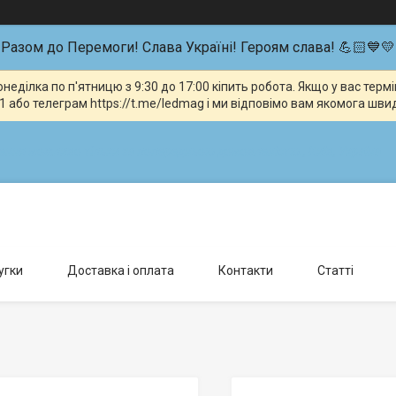
Разом до Перемоги! Слава Україні! Героям слава! 💪🏻💙💛
неділка по п'ятницю з 9:30 до 17:00 кіпить робота. Якщо у вас тер
 або телеграм https://t.me/ledmag і ми відповімо вам якомога шви
влення можливо тільки за попередньою домовленістю., Київ, Україна
угки
Доставка і оплата
Контакти
Статті