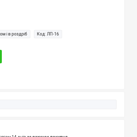
ом і в роздріб
Код:
ЛП-16