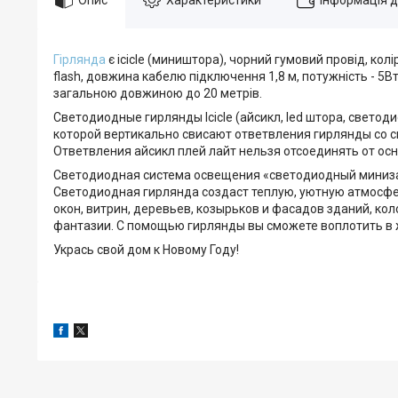
Гірлянда
є icicle (миништора), чорний гумовий провід, кол
flash, довжина кабелю підключення 1,8 м, потужність - 5В
загальною довжиною до 20 метрів.
Светодиодные гирлянды Icicle (айсикл, led штора, свето
которой вертикально свисают ответвления гирлянды со с
Ответвления айсикл плей лайт нельзя отсоединять от осн
Светодиодная система освещения «светодиодный минизан
Светодиодная гирлянда создаст теплую, уютную атмосфе
окон, витрин, деревьев, козырьков и фасадов зданий, к
фантазии. С помощью гирлянды вы сможете воплотить в 
Укрась свой дом к Новому Году!