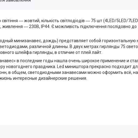
ір світіння ― жовтий, кількість світлодіодів ― 75 шт (4LED/5LED/7L
т, живлення ― 230В, IP44. Є можливість підключення послідовно до 
диодный минизанавес, дождь) представляет собой горизонтальную 
ветодиодами, различной длинны. В двух метрах гирлянды 75 светод
овного шлейфа гирлянды, в отличие от плей лайт.
авес» в последние годы нашла очень широкое применение и стал
ру новогоднего праздника. Led миништора прекрасно подходит д
олонн, в общем, светодиодными занавесами можно оформить всё, на
жизнь интересные дизайнерские решения.