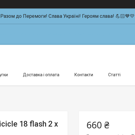
Разом до Перемоги! Слава Україні! Героям слава! 💪🏻💙💛
влення можливо тільки за попередньою домовленістю., Київ, Україна
угки
Доставка і оплата
Контакти
Статті
660 ₴
icle 18 flash 2 х