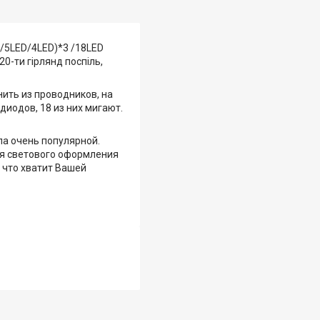
ED/5LED/4LED)*3 /18LED
20-ти гірлянд поспіль,
нить из проводников, на
иодов, 18 из них мигают.
а очень популярной.
ля светового оформления
 что хватит Вашей