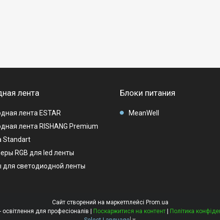
ная лента
Блоки питания
дная лента ESTAR
MeanWell
дная лента RISHANG Premium
 Standart
еры RGB для led ленты
 для светодиодной ленты
Сайт створений на маркетплейсі
Prom.ua
LEDMAG - освітлення для професіоналів |
Поскаржитися на контент
|
Політика конфіде