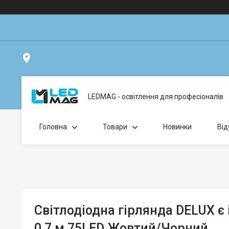
вул. Клавдіївська 40Г, Точка видачі товару: забрати замо
LEDMAG - освітлення для професіоналів
Головна
Товари
Новинки
Від
Світлодіодна гірлянда DELUX є ic
0,7 м 75LED Жовтий/Чорний