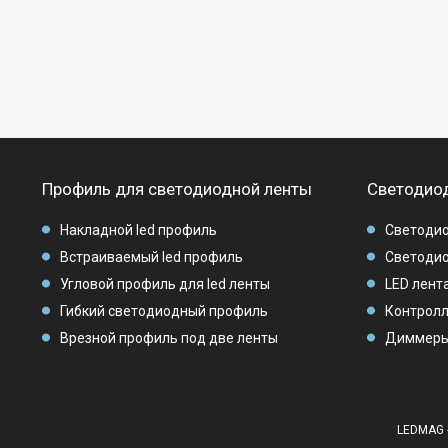
Профиль для светодиодной ленты
Светодиод
Накладной led профиль
Светодио
Встраиваемый led профиль
Светодио
Угловой профиль для led ленты
LED лента
Гибкий светодиодный профиль
Контролл
Врезной профиль под две ленты
Диммеры