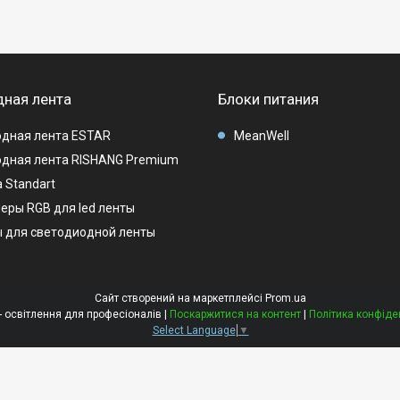
ная лента
Блоки питания
дная лента ESTAR
MeanWell
дная лента RISHANG Premium
 Standart
еры RGB для led ленты
 для светодиодной ленты
Сайт створений на маркетплейсі
Prom.ua
LEDMAG - освітлення для професіоналів |
Поскаржитися на контент
|
Політика конфіде
Select Language
▼