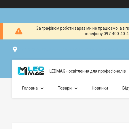
За графіком роботи зараз ми не працюємо, а з по
телефону 097-400-40-41
вул. Клавдіївська 40Г, Точка видачі товару: забрати замо
LEDMAG - освітлення для професіоналів
Головна
Товари
Новинки
Від