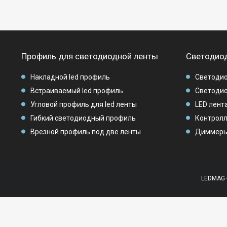
Профиль для светодиодной ленты
Светодиод
Накладной led профиль
Светодио
Встраиваемый led профиль
Светодио
Угловой профиль для led ленты
LED лента
Гибкий светодиодный профиль
Контролл
Врезной профиль под две ленты
Диммеры