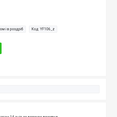
ом і в роздріб
Код:
YF106_z