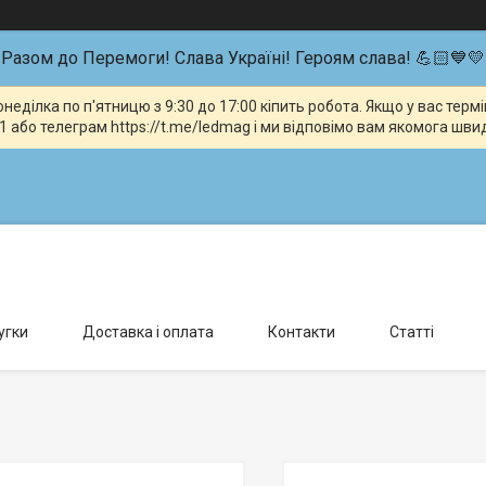
Разом до Перемоги! Слава Україні! Героям слава! 💪🏻💙💛
неділка по п'ятницю з 9:30 до 17:00 кіпить робота. Якщо у вас тер
 або телеграм https://t.me/ledmag і ми відповімо вам якомога шви
влення можливо тільки за попередньою домовленістю., Київ, Україна
угки
Доставка і оплата
Контакти
Статті